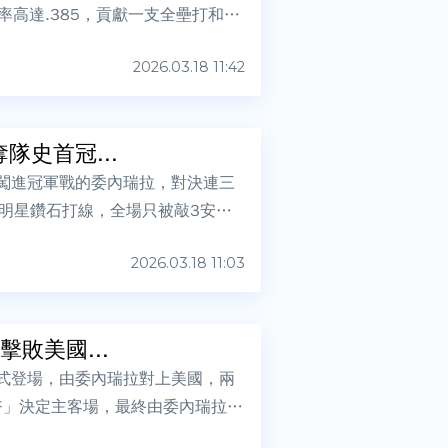
賽打擊率高達.385，貢獻一支全壘打和7
2026.03.18 11:42
隊史首冠...
次闖進冠軍戰的委內瑞拉，對決連三
明星鑽石打線，全場只被敲3安，
2026.03.18 11:03
敗美國...
正式登場，由委內瑞拉對上美國，兩
幣」決定主客場，最終由委內瑞拉先