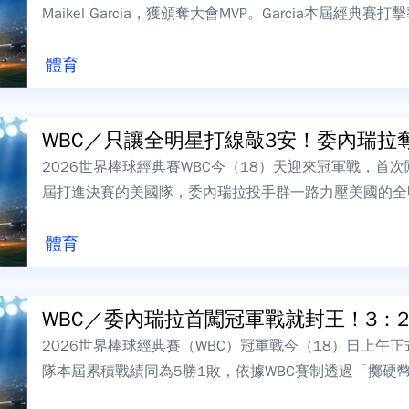
Maikel Garcia，獲頒奪大會MVP。Garcia本屆經典
分打點，尤其...
體育
WBC／只讓全明星打線敲3安！委內瑞拉奪
2026世界棒球經典賽WBC今（18）天迎來冠軍戰，首
屆打進決賽的美國隊，委內瑞拉投手群一路力壓美國的全
美國8下才靠著Harper的兩分砲...
體育
WBC／委內瑞拉首闖冠軍戰就封王！3：2擊
2026世界棒球經典賽（WBC）冠軍戰今（18）日上午
隊本屆累積戰績同為5勝1敗，依據WBC賽制透過「擲硬
攻、美國後攻。委內瑞拉終場以3...