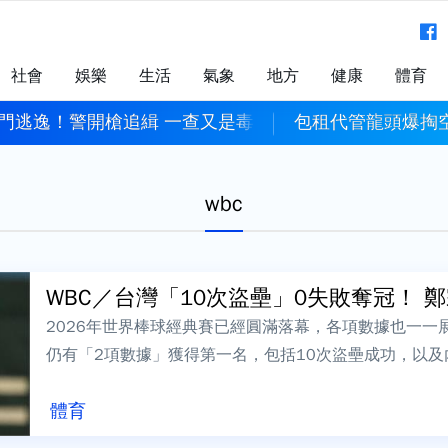
社會
娛樂
生活
氣象
地方
健康
體育
門逃逸！警開槍追緝 一查又是毒駕
包租代管龍頭爆掏空
wbc
WBC／台灣「10次盜壘」0失敗奪冠！ 鄭宗
2026年世界棒球經典賽已經圓滿落幕，各項數據也一一
仍有「2項數據」獲得第一名，包括10次盜壘成功，以及
有球員中最高。台灣在本屆經典賽僅有4...
體育