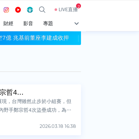
2
LIVE直播
財經
影音
專題
7億 兆基前董座李建成收押
漢光42演習 金門首
哲4...
展現，台灣雖然止步於小組賽，但
內野手鄭宗哲4次盜壘成功，為所
2026.03.18 16:38