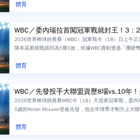
體育
WBC／委內瑞拉首闖冠軍戰就封王！3：2擊
2026世界棒球經典賽（WBC）冠軍戰今（18）日上午
隊本屆累積戰績同為5勝1敗，依據WBC賽制透過「擲硬
攻、美國後攻。委內瑞拉終場以3...
體育
WBC／先發投手大聯盟資歷8場vs.10年！美
2026世界棒球經典賽WBC今（18）天迎來冠軍戰，委
5歲的Nolan McLean登板先發，他去年球季才剛升上
出32歲的Eduar...
體育