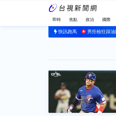
即時
焦點
政治
國際
開門害騎士摔飛倒地 吉安鄉長室副主任酒駕請辭獲准
快訊跑馬
男拒檢狂踩油