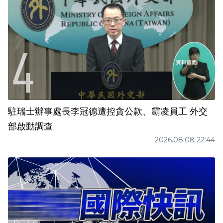
駐瑞士辦事處長李冠德遭控貪公款、霸凌員工 外交
部啟動調查
2026.08.08 22:44