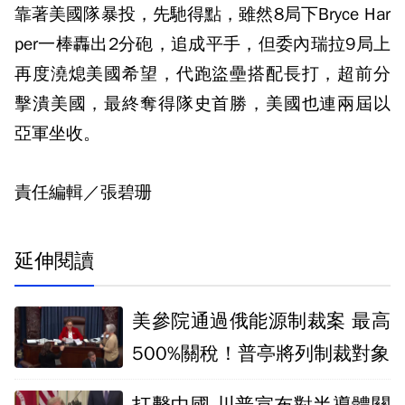
靠著美國隊暴投，先馳得點，雖然8局下Bryce Har
per一棒轟出2分砲，追成平手，但委內瑞拉9局上
再度澆熄美國希望，代跑盜壘搭配長打，超前分
擊潰美國，最終奪得隊史首勝，美國也連兩屆以
亞軍坐收。
責任編輯／張碧珊
延伸閱讀
美參院通過俄能源制裁案 最高
500%關稅！普亭將列制裁對象