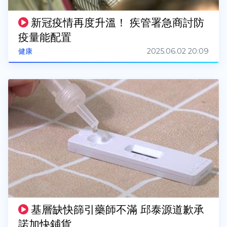
新冠疫情再度升溫！ 疾管署急商討防
疫量能配置
2025.06.02 20:09
健康
基層缺快篩引藥師不滿 邱泰源道歉承
諾加快鋪貨