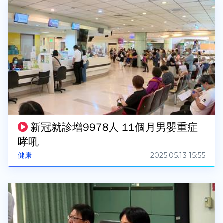
新冠就診增9978人 11個月男嬰重症
哮吼
2025.05.13 15:55
健康