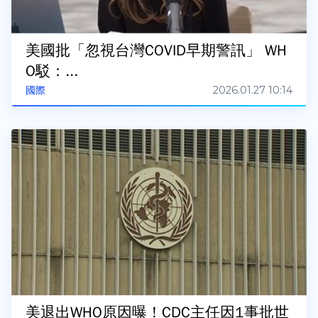
美國批「忽視台灣COVID早期警訊」 WH
O駁：...
2026.01.27 10:14
國際
美退出WHO原因曝！CDC主任因1事批世