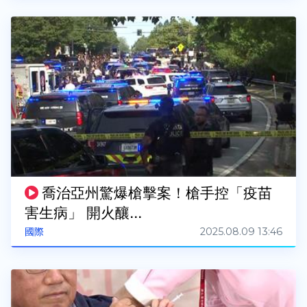
喬治亞州驚爆槍擊案！槍手控「疫苗
害生病」 開火釀...
2025.08.09 13:46
國際