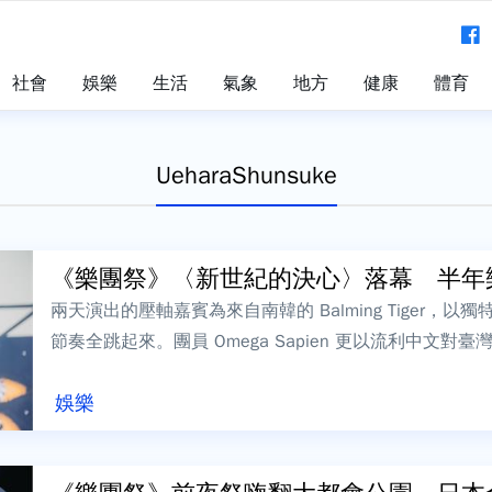
社會
娛樂
生活
氣象
地方
健康
體育
UeharaShunsuke
《樂團祭》〈新世紀的決心〉落幕 半年樂
兩天演出的壓軸嘉賓為來自南韓的 Balming Tiger
節奏全跳起來。團員 Omega Sapien 更以流利中文
愛你、你們...
娛樂