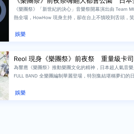
《樂團祭》前夜祭嗨翻大都會公園 日本全能
《樂團祭》「新世紀的決心」音樂祭開幕演出由 Team M
熱全場，HowHow 現身主持，卻在台上不慎咬到舌頭
神秘客講評陣容包含召集人...
娛樂
Reol 現身《樂團祭》前夜祭 重量級卡司齊
為響應《樂團祭》推動樂團文化的精神，日本超人氣音樂人 Re
FULL BAND 全樂團編制華麗登場，特別集結堪稱夢幻
「ずっと真夜中で...
娛樂