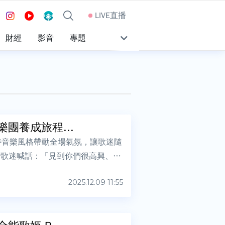
LIVE直播
財經
影音
專題
團養成旅程...
，以獨特音樂風格帶動全場氣氛，讓歌迷隨
對臺灣歌迷喊話：「見到你們很高興、我
2025.12.09 11:55