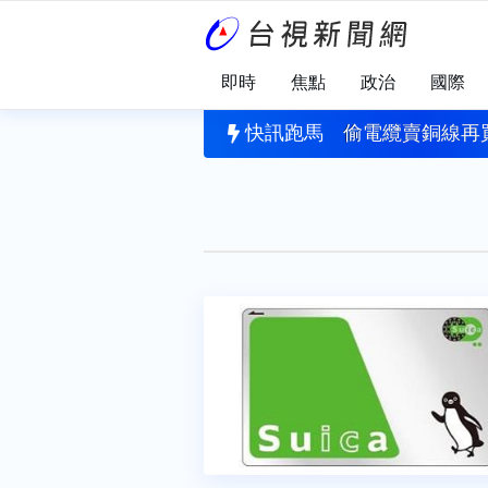
即時
焦點
政治
國際
何時
再+1 蘇巧慧證實蔡英文出任競總主委
快訊跑馬
偷電纜賣銅線再