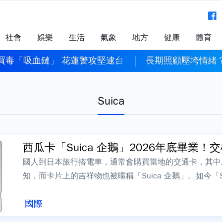
社會
娛樂
生活
氣象
地方
健康
體育
買毒「吸血鏈」 花蓮警攻堅逮台電電纜竊盜集團
長期照顧壓垮情緒？
Suica
西瓜卡「Suica 企鵝」2026年底畢業！交棒
國人到日本旅行搭電車，通常會購買當地的交通卡，其中
知，而卡片上的吉祥物也被暱稱「Suica 企鵝」。如今「Su
業，交棒給新一任吉祥物，民...
國際