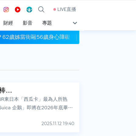
LIVE直播
財經
影音
專題
62歲姊當街毆56歲身心障礙弟 腳踹、拖路邊潑水
40度高溫成日常
...
JR東日本「西瓜卡」最為人所熟
ica 企鵝」即將在2026年底畢
2025.11.12 19:40