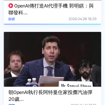
OpenAI傳打造AI代理手機 郭明錤：與
聯發科...
2026.04.28 18:29
財經
朝OpenAI執行長阿特曼住家投擲汽油彈
20歲...