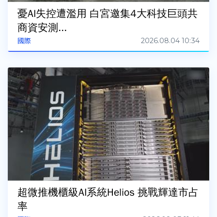
憂AI失控遭濫用 白宮邀集4大科技巨頭共
商資安測...
2026.08.04 10:34
國際
超微推機櫃級AI系統Helios 挑戰輝達市占
率