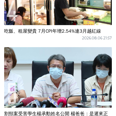
吃飯、租屋變貴 7月CPI年增2.54%連3月越紅線
2026.08.06 21:57
割頸案受害學生楊承勳姓名公開 楊爸爸：是遲來正