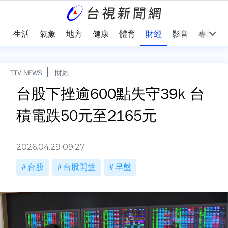
樂
生活
氣象
地方
健康
體育
財經
影音
專題
TTV NEWS
財經
台股下挫逾600點失守39k 台
積電跌50元至2165元
2026.04.29 09:27
台股
台股開盤
早盤