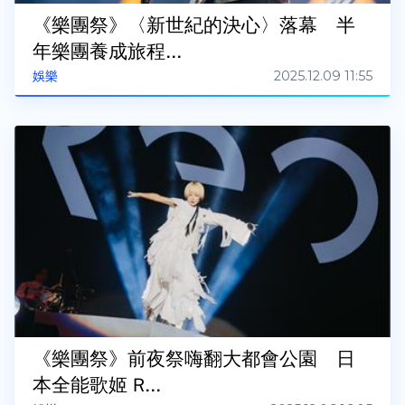
《樂團祭》〈新世紀的決心〉落幕 半
年樂團養成旅程...
2025.12.09 11:55
娛樂
《樂團祭》前夜祭嗨翻大都會公園 日
本全能歌姬 R...