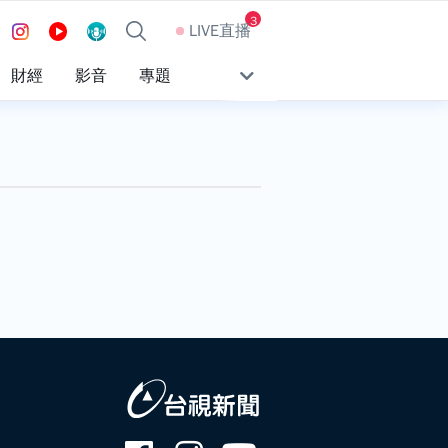
3
LIVE直播
財經
影音
專題