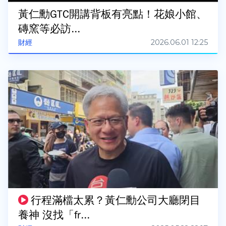
黃仁勳GTC開講背板有亮點！花娘小館、
磚窯等必訪...
2026.06.01 12:25
財經
行程滿檔太累？黃仁勳公司大廳閉目
養神 沒找「fr...