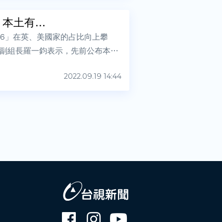
本土有...
4.6」在英、美國家的占比向上攀
變組副組長羅一鈞表示，先前公布本土
2022.09.19 14:44