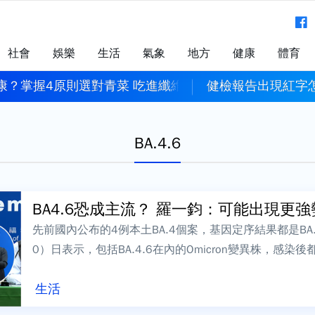
社會
娛樂
生活
氣象
地方
健康
體育
康？掌握4原則選對青菜 吃進纖維、維生素與植化素
健檢報告出現紅字
BA.4.6
BA4.6恐成主流？ 羅一鈞：可能出現更強勢
先前國內公布的4例本土BA.4個案，基因定序結果都是BA
0）日表示，包括BA.4.6在內的Omicron變異株，感
美的占比上升，...
生活