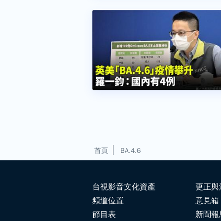
首頁
BA.4.6
台視影音文化資產
更正與
頻道位置
意見箱
節目表
新聞報