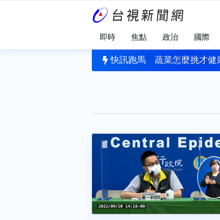
即時
焦點
政治
國際
？慢性疲勞症候群恐找上門 3大習慣正在消耗你的健康
快訊跑馬
蔬菜怎麼挑才健