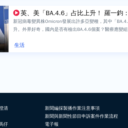
英、美「BA.4.6」占比上升！ 羅一鈞：
新冠病毒變異株Omicron發展出許多亞變種，其中「BA.
升。外界好奇，國內是否有檢出BA.4.6個案？醫療應
有4例BA.4個案，而定...
生活
澄清
新聞編採製播作業注意事項
新聞與新聞性節目申訴案件作業流程
馬仔
電子報