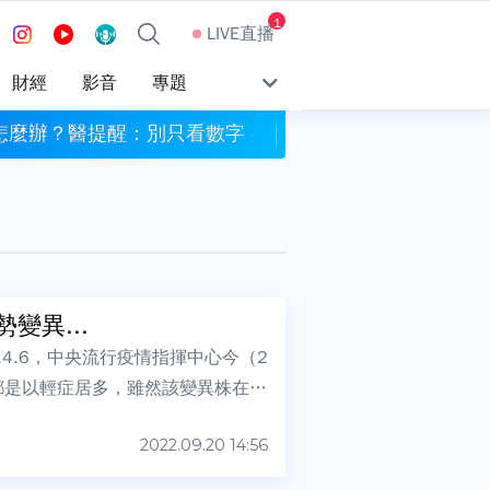
1
LIVE直播
財經
影音
專題
怎麼辦？醫提醒：別只看數字 身體變化更重要
半夜一直起床尿尿？醫
變異...
.4.6，中央流行疫情指揮中心今（2
染後都是以輕症居多，雖然該變異株在英
2022.09.20 14:56