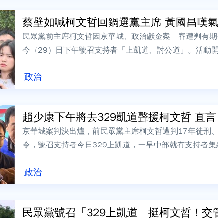
蔡壁如喊柯文哲回鍋選黨主席 黃國昌嘆氣：
民眾黨前主席柯文哲因京華城、政治獻金案一審遭判有期
今（29）日下午號召支持者「上凱道、討公道」。活動
回來接任下一任黨主席一事，黃國昌聽到...
政治
趙少康下午將去329凱道聲援柯文哲 直言「
京華城案判決出爐，前民眾黨主席柯文哲遭判17年徒刑
令，號召支持者今日329上凱道，一早中部就有支持者集
位藍營立委表態出席力挺，展現跨黨聲援...
政治
民眾黨號召「329上凱道」挺柯文哲！交管