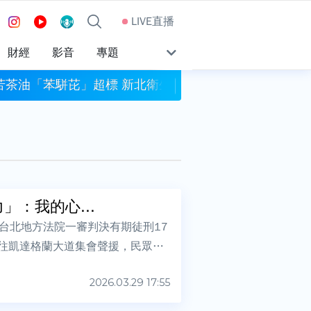
LIVE直播
財經
影音
專題
苦茶油「苯駢芘」超標 新北衛生局令下架停售
高雄光華夜市轎車暴衝
：我的心...
台北地方法院一審判決有期徒刑17
前往凱達格蘭大道集會聲援，民眾黨
2026.03.29 17:55