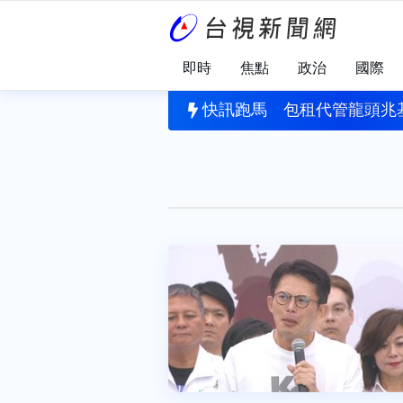
即時
焦點
政治
國際
軍襲擊 新竹基地演練幻象2000潛力掛裝、跑道搶修
快訊跑馬
包租代管龍頭兆