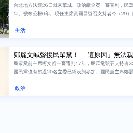
台北地方法院26日就京華城、政治獻金案一審宣判，民眾
年、褫奪公權6年。現任主席黃國昌號召支持者今（29
警局也公布集會活動交通管制措施，凱達...
生活
鄭麗文喊聲援民眾黨！ 「這原因」無法親自出
民眾黨前主席柯文哲一審遭判17年，民眾黨號召支持者3
國民黨也有超過20名立委已經表態參加。國民黨主席鄭
倒數前幾小時，鄭麗文稍早宣布因南部...
政治