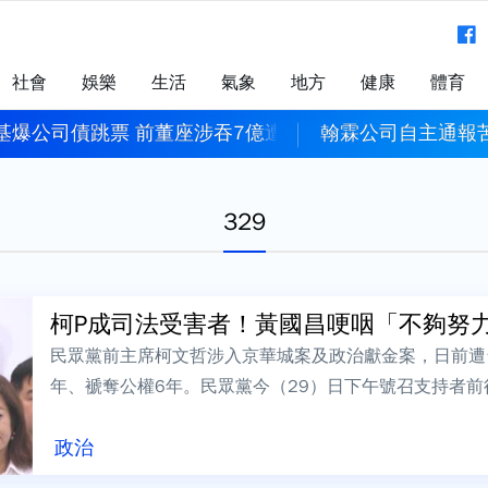
社會
娛樂
生活
氣象
地方
健康
體育
基爆公司債跳票 前董座涉吞7億遭聲押
翰霖公司自主通報
329
柯P成司法受害者！黃國昌哽咽「不夠努力」
民眾黨前主席柯文哲涉入京華城案及政治獻金案，日前遭
年、褫奪公權6年。民眾黨今（29）日下午號召支持者
主席黃國昌致詞中更一度情緒激動哽咽，...
政治