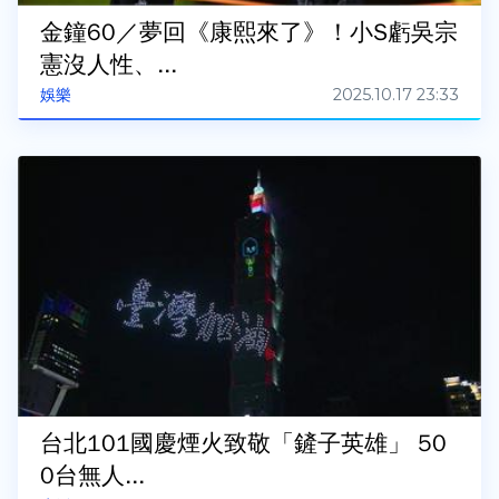
金鐘60／夢回《康熙來了》！小S虧吳宗
憲沒人性、...
2025.10.17 23:33
娛樂
台北101國慶煙火致敬「鏟子英雄」 50
0台無人...