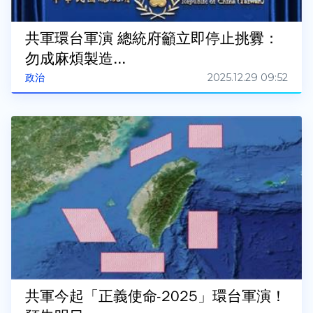
共軍環台軍演 總統府籲立即停止挑釁：
勿成麻煩製造...
2025.12.29 09:52
政治
共軍今起「正義使命-2025」環台軍演！