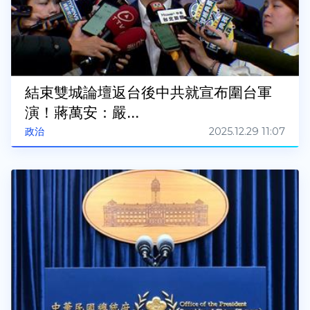
結束雙城論壇返台後中共就宣布圍台軍
演！蔣萬安：嚴...
2025.12.29 11:07
政治