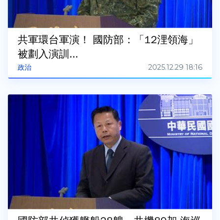
共軍環台軍演！ 國防部：「12浬領海」
被劃入演訓...
2025.12.29 18:16
政治