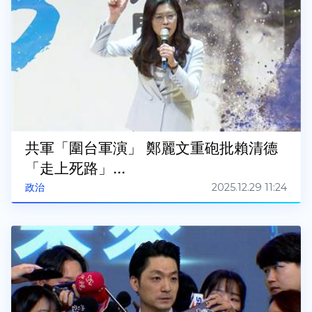
共軍「圍台軍演」 鄭麗文重砲批賴清德
「走上死路」...
2025.12.29 11:24
政治