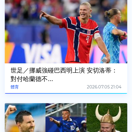
世足／挪威強碰巴西明上演 安切洛蒂：
對付哈蘭德不...
2026.07.05 21:04
體育