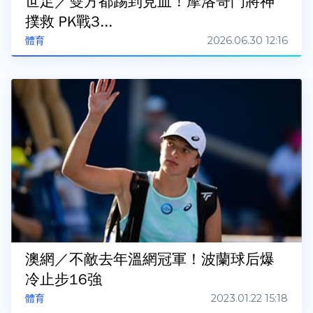
世足／雙方都踢到見血！摩洛哥門將神
撲救 PK戰3...
2026.06.30 12:16
體育
澳網／不敵去年溫網冠軍！波蘭球后爆
冷止步16強
2023.01.22 15:18
體育