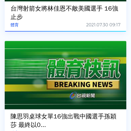
台灣射箭女將林佳恩不敵美國選手 16強
止步
2021.07.30 09:17
體育
陳思羽桌球女單16強出戰中國選手孫穎
莎 最終以0...