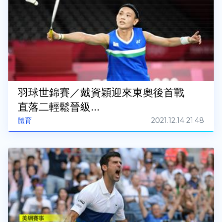
羽球世錦賽／戴資穎迎來東奧後首戰
直落二輕鬆晉級...
2021.12.14 21:48
體育