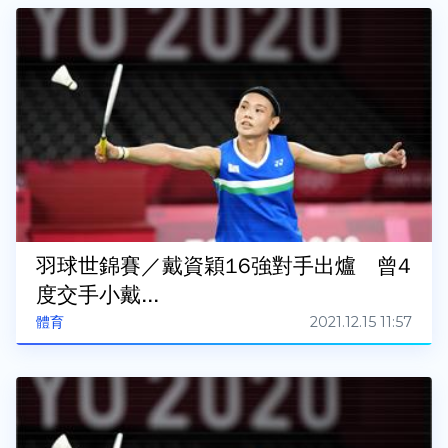
羽球世錦賽／戴資穎16強對手出爐 曾4
度交手小戴...
2021.12.15 11:57
體育