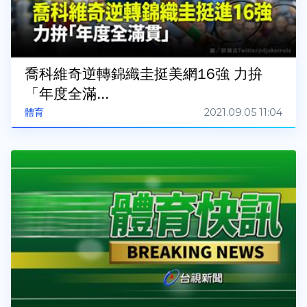
喬科維奇逆轉錦織圭挺美網16強 力拚
「年度全滿...
2021.09.05 11:04
體育