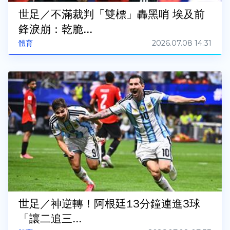
世足／不滿裁判「雙標」轟黑哨 埃及前
鋒淚崩：乾脆...
2026.07.08 14:31
體育
世足／神逆轉！阿根廷13分鐘連進3球
「讓二追三...