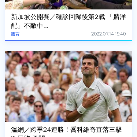
新加坡公開賽／確診回歸後第2戰 「麟洋
配」不敵中...
2022.07.14 15:40
體育
溫網／跨季24連勝！喬科維奇直落三擊