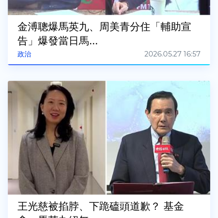
金溥聰爆馬英九、周美青分住「輔助宣
告」爆發當日馬...
2026.05.27 16:57
政治
王光慈被掐脖、下跪磕頭道歉？ 基金