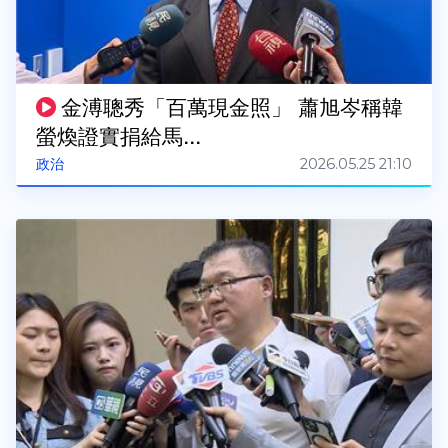
金溥聰秀「百萬現金照」 蕭旭岑稱韓
螢煥證實捐給馬...
2026.05.25 21:10
政治