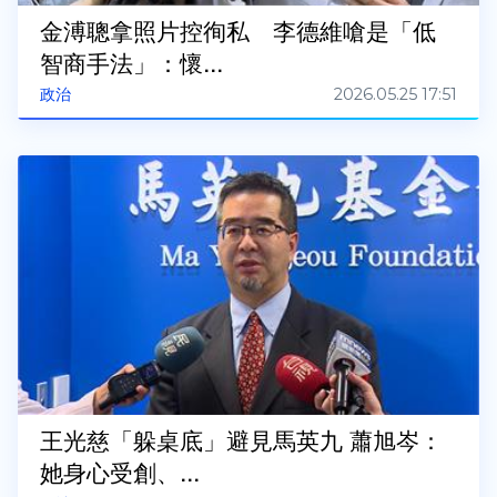
金溥聰拿照片控徇私 李德維嗆是「低
智商手法」：懷...
2026.05.25 17:51
政治
王光慈「躲桌底」避見馬英九 蕭旭岑：
她身心受創、...