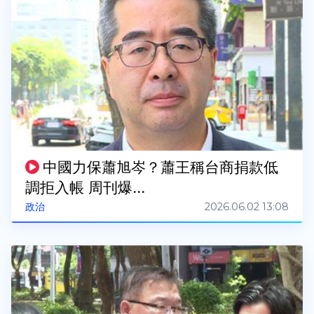
中國力保蕭旭岑？蕭王稱台商捐款低
調拒入帳 周刊爆...
2026.06.02 13:08
政治