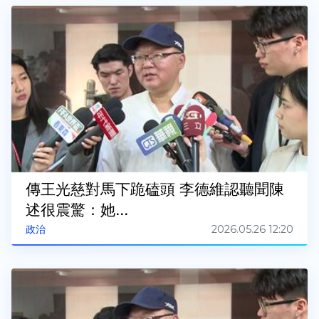
傳王光慈對馬下跪磕頭 李德維認聽聞陳
述很震驚：她...
2026.05.26 12:20
政治