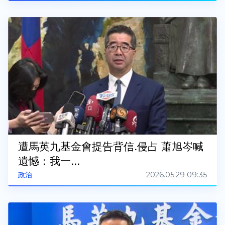
遭馬英九基金會提告背信.侵占 蕭旭岑喊
遺憾：我一...
2026.05.29 09:35
政治