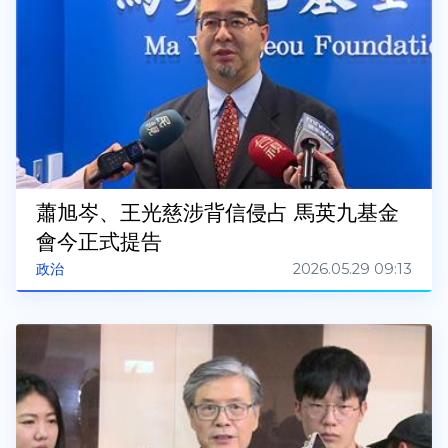
蕭旭岑、王光慈涉背信侵占 馬英九基金
會今正式提告
2026.05.29 09:13
政治