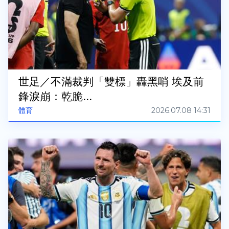
世足／不滿裁判「雙標」轟黑哨 埃及前
鋒淚崩：乾脆...
2026.07.08 14:31
體育