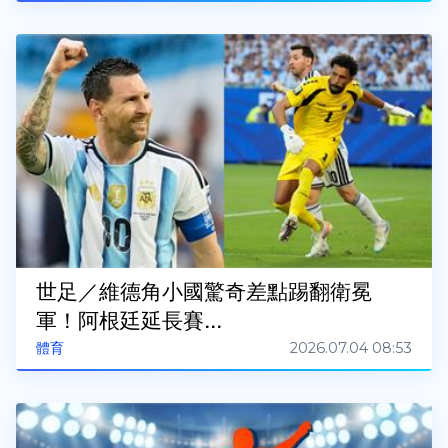
世足／維德角小國驚奇差點踢翻衛冕
軍！阿根廷延長賽...
2026.07.04 08:53
體育