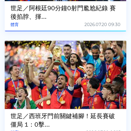
世足／阿根廷90分鐘0射門尷尬紀錄 賽
後掐脖、揮...
2026.07.20 09:30
體育
世足／西班牙門前關鍵補腳！延長賽破
僵局 1：0擊...