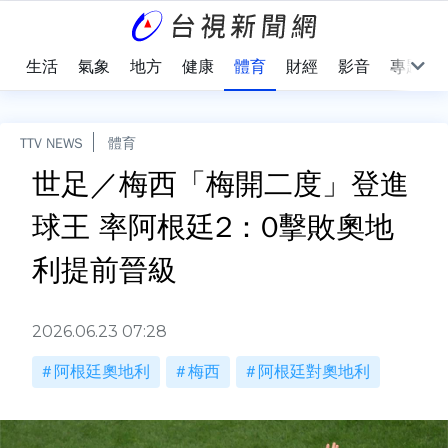
樂
生活
氣象
地方
健康
體育
財經
影音
專題
TTV NEWS
體育
世足／梅西「梅開二度」登進
球王 率阿根廷2：0擊敗奧地
利提前晉級
2026.06.23 07:28
阿根廷奧地利
梅西
阿根廷對奧地利