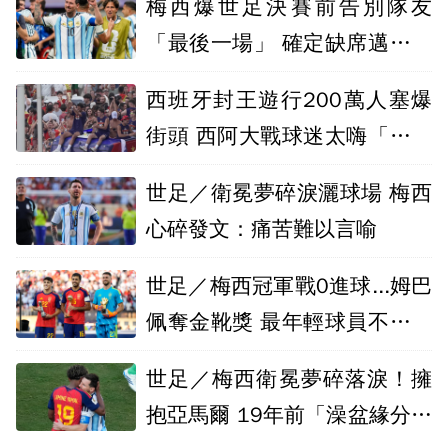
梅西爆世足決賽前告別隊友
「最後一場」 確定缺席邁阿密
國際2比賽
西班牙封王遊行200萬人塞爆
街頭 西阿大戰球迷太嗨「偵測
3波地震」
世足／衛冕夢碎淚灑球場 梅西
心碎發文：痛苦難以言喻
世足／梅西冠軍戰0進球...姆巴
佩奪金靴獎 最年輕球員不是亞
馬爾！
世足／梅西衛冕夢碎落淚！擁
抱亞馬爾 19年前「澡盆緣分」