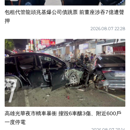
包租代管龍頭兆基爆公司債跳票 前董座涉吞7億遭聲
押
2026.08.07 22:28
高雄光華夜市轎車暴衝 撞毀6車釀3傷、附近600戶
一度停電
2026.08.07 23:14