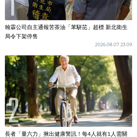
翰霖公司自主通報苦茶油「苯駢芘」超標 新北衛生
局令下架停售
2026.08.07 23:09
長者「量六力」揪出健康警訊！每4人就有1人需關