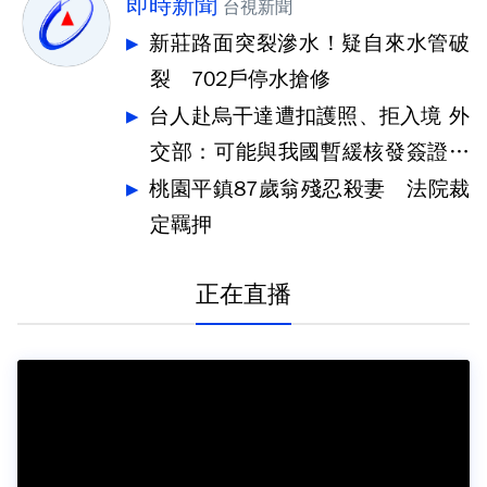
即時新聞
台視新聞
新莊路面突裂滲水！疑自來水管破
裂 702戶停水搶修
台人赴烏干達遭扣護照、拒入境 外
交部：可能與我國暫緩核發簽證有
關
桃園平鎮87歲翁殘忍殺妻 法院裁
定羈押
正在直播