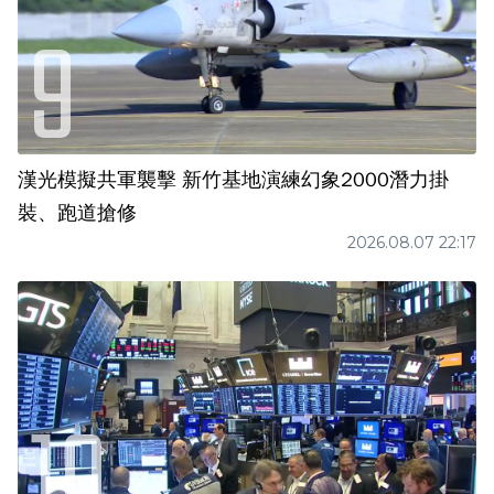
漢光模擬共軍襲擊 新竹基地演練幻象2000潛力掛
裝、跑道搶修
2026.08.07 22:17