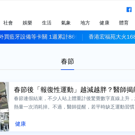
社會
娛樂
生活
氣象
地方
健康
體育
外買藍牙設備等卡關 1週累計86件
香港宏福苑大火16
春節
春節後「報復性運動」越減越胖？醫師揭能
春節連假結束，不少人站上體重計後驚覺數字直線上升，
熱量一次消耗掉。不過，醫師提醒，若平時缺乏運動習慣
量，不但容易造成運動傷害，還可能啟動身體的...
健康