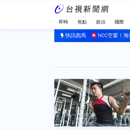
即時
焦點
政治
國際
蜜文化節開幕 「蜜汁鹽酥雞」鹹甜新滋味掀話題
快訊跑馬
NCC空窗！海