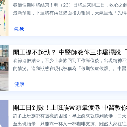
春節假期即將結束！明（23）日將迎來開工日，收心之
最新預測，下週將有兩波鋒面接力報到，天氣呈現「先晴
氣，適時增減衣物。氣象署表示，23日至...
氣象
開工提不起勁？ 中醫師教你三步驟擺脫「假
春節連假結束，不少上班族回到工作崗位後，出現精神不
的情況。這類狀態在現代被稱為「假期後症候群」。中醫
節後不適多與作息失衡、飲食過度以及氣血運...
健康
開工日到數！上班族常頭暈疲倦 中醫教你補
許多上班族都有這樣的困擾：早上醒來就感到疲倦，白天
至出現頭暈，只能靠一杯又一杯咖啡支撐。雖然大家往往