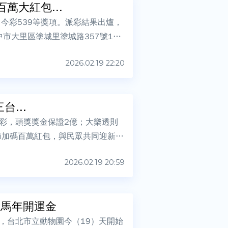
萬大紅包...
今彩539等獎項。派彩結果出爐，
市大里區塗城里塗城路357號1樓
2026.02.19 22:20
台...
力彩，頭獎獎金保證2億；大樂透則
春節加碼百萬紅包，與民眾共同迎新
2026.02.19 20:59
量馬年開運金
，台北市立動物園今（19）天開始