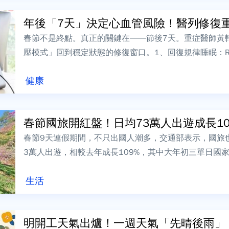
春節不是終點。真正的關鍵在——節後7天。重症醫師黃
壓模式」回到穩定狀態的修復窗口。1、回復規律睡眠：Re
&nda...
健康
春節國旅開紅盤！日均73萬人出遊成長109%
春節9天連假期間，不只出國人潮多，交通部表示，國旅
3萬人出遊，相較去年成長109%，其中大年初三單日國
春節最高峰。春節9天連假結束，連...
生活
明開工天氣出爐！一週天氣「先晴後雨」 2