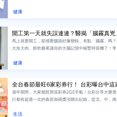
醫師魏子善認為，這些症狀很可能是氣血虛弱...
健康
開工第一天就失誤連連？醫揭「腦霧真兇」 
馬上就要開工，卻感覺腦袋好像變鈍，有點「腦霧」嗎？
大魚大肉、餅乾糖果讓你的大腦記憶中樞暫時當機了！李唐越
E》期刊的研究指出，短期的高脂高糖飲...
健康
全台春節最旺6家彩券行！ 台彩曝台中這家「
過年期間，大家都想買張彩券試試手氣！台彩分享大樂透
行都有超過一次的春節加碼獎項開出紀錄，從北、中、南
運商行｣更是5年在春節加碼獎項開出7注。...
生活