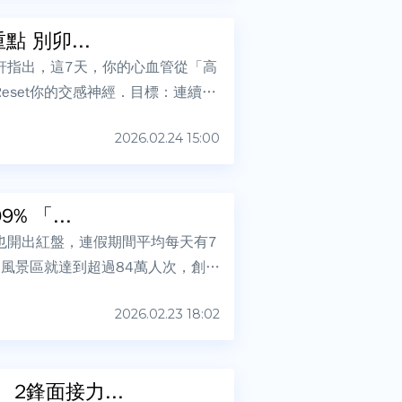
年後「7天」決定心血管風險！醫列修復重點 別卯...
軒指出，這7天，你的心血管從「高
set你的交感神經．目標：連續3
2026.02.24 15:00
 「...
也開出紅盤，連假期間平均每天有7
家風景區就達到超過84萬人次，創下
2026.02.23 18:02
鋒面接力...