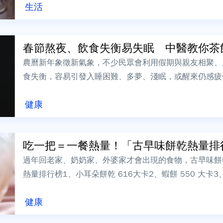
生活
春節熬夜、飲食失衡易失眠 中醫教你茶
農曆新年象徵新氣象，不少民眾會利用假期與親友相聚、
食失衡，容易引發入睡困難、多夢、淺眠，或醒來仍感疲
眠是人體陰陽交替的重要時刻：「日屬陽，夜...
健康
過年回老家、奶奶家、外婆家才會出現的食物，古早味
熱量排行榜1、小耳朵餅乾 616大卡2、蝦餅 550 大卡3、
34 大卡...
健康