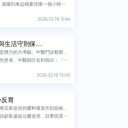
，遊園列車起碼要排隊一個小時才
2026.02.19 15:54
生活守則保...
是體力的大考驗。中醫門診觀察，
的患者。中醫師許名鈞指出：「肝
2026.02.19 15:00
心反胃
將店家提供的醬料碟當作刮痧板，
供顧客盛裝沾醬使用，目擊民眾直