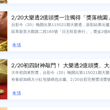
2/20大樂透2億頭獎一注獨得「獎落桃園」！
台彩今（20）晚開出第115021期大樂透，派彩結果出
區草新里大觀路二段165號「日王旺彩券行」，獎金2億8
萬，從新北市新莊區西盛街17...
生活
2/20初四財神敲門！ 大樂透2億頭獎、大小
大年初四來對獎，台彩今（20）晚開出第115021期大
有春節加碼大小紅包號碼也出爐。2/20台彩完整獎項獎號
24、33、49，特別號1...
生活