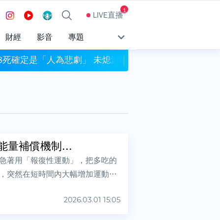
1
LIVE直播
財經
影音
專題
8死確定是「人為悲劇」 未熄滅菸頭引燃施工雜物
白海豚強風襲北市！
量補償機制...
急著用「報復性運動」，把多吃的
，突然在短時間內大幅增加運動
2026.03.01 15:05