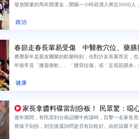
發放限量的馬年開運金，開園一小時就湧入將近5000人
有機會搭乘，園內湧現滿滿人潮，相當熱...
政治
春節走春長輩易受傷 中醫教穴位、藥膳與
農曆新年是親友團聚的歡樂時刻，但對許多長輩而言，也
年後常見「膝蓋痠軟」、「腰背拉傷」或「足底筋膜炎」
主筋，腎主骨」，隨著年齡增長，肝腎精血逐...
健康
家長拿醬料碟當刮痧板！ 民眾驚：噁
過年期間，有民眾到台南品嚐牛肉湯時，目擊一名家長竟
替孩子刮痧，刮完後還詢問是否有比較好。由於該碟子是
呼噁心反胃，結帳離開前立即告知店家，店家...