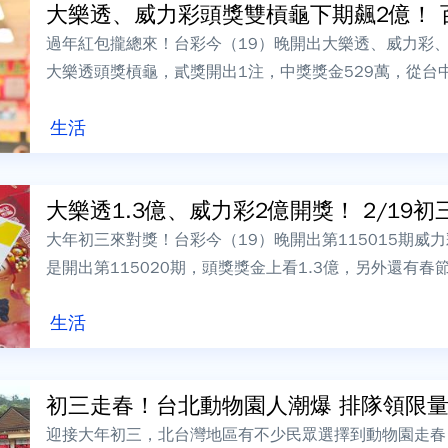
大樂透、威力彩頭獎雙槓龜下期飆2億！ 百
過年紅包攏總來！台彩今（19）晚開出大樂透、威力彩、
大樂透頭獎槓龜，貳獎開出1注，中獎獎金529萬，從台中
「億旺彩券行」開出，百萬大紅包...
生活
大樂透1.3億、威力彩2億開獎！ 2/19初三
大年初三來對獎！台彩今（19）晚開出第115015期威
是開出第115020期，頭獎獎金上看1.3億，另外還有
年。2/19台彩完整獎項獎號...
生活
初三走春！台北動物園人潮爆 排隊領限
迎接大年初三，北台灣地區有不少民眾選擇到動物園走春