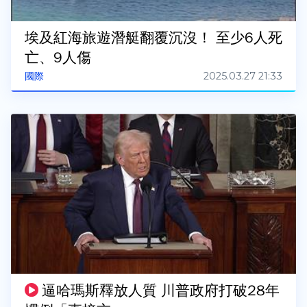
埃及紅海旅遊潛艇翻覆沉沒！ 至少6人死
亡、9人傷
2025.03.27 21:33
國際
逼哈瑪斯釋放人質 川普政府打破28年