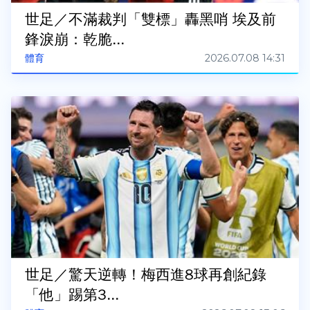
世足／不滿裁判「雙標」轟黑哨 埃及前
鋒淚崩：乾脆...
2026.07.08 14:31
體育
世足／驚天逆轉！梅西進8球再創紀錄
「他」踢第3...