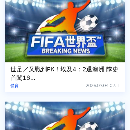
世足／又戰到PK！埃及4：2退澳洲 隊史
首闖16...
2026.07.04 07:11
體育