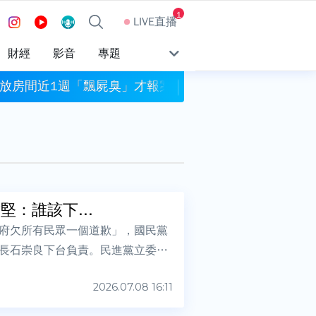
1
LIVE直播
財經
影音
專題
生放房間近1週「飄屍臭」才報案
再次三颱共存？熱
：誰該下...
府欠所有民眾一個道歉」，國民黨
長石崇良下台負責。民進黨立委王
2026.07.08 16:11