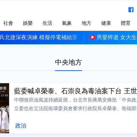
社會
娛樂
生活
氣象
地方
健康
體育
兵北捷深夜演練 模擬停電補給運送
男嬰猝逝 女大
中央地方
藍委喊卓榮泰、石崇良為毒油案下台 王世堅
中聯致癌油風波持續延燒，台北市長蔣萬安痛批「中央政
立委也在立法院衛環委員會要求行政院長卓榮泰、衛福部
世堅今（8）日下午受訪表示，下台是最簡單...
政治