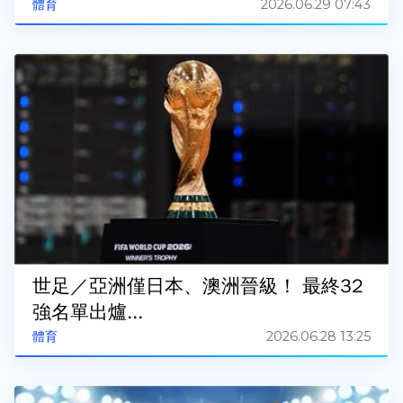
2026.06.29 07:43
體育
世足／亞洲僅日本、澳洲晉級！ 最終32
強名單出爐...
2026.06.28 13:25
體育