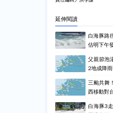
延伸閱讀
白海豚路
估明下午
父親節泡
2地成降
三颱共舞
西移動對
白海豚3