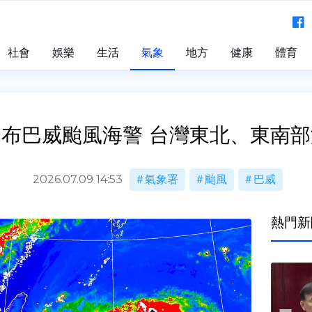
社會
娛樂
生活
氣象
地方
健康
體育
布巴威颱風海警 台灣東北、東南
2026.07.09 14:53
氣象署
颱風
巴威
熱門新