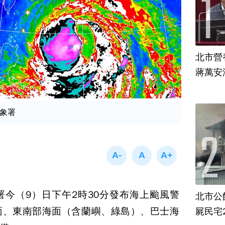
北市營
蔣萬安
象署
今（9）日下午2時30分發布海上颱風警
北市公
面、東南部海面（含蘭嶼、綠島）、巴士海
屍民宅