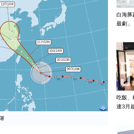
白海豚
最劇」
吃飯、租
連3月
署