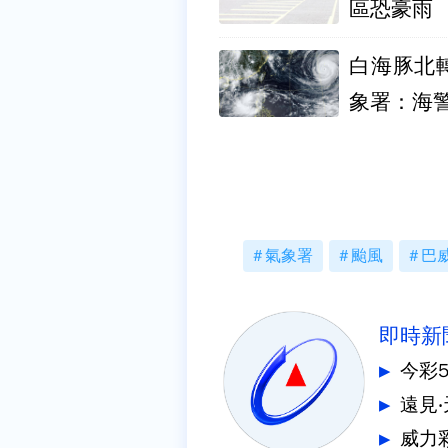
區恐豪雨
白海豚北
象署：海
氣象署
颱風
巴
即時新
今彩
遠見
威力