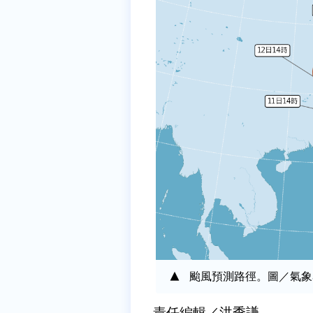
颱風預測路徑。圖／氣象
責任編輯／洪季謙