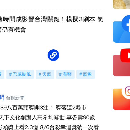
轉時間成影響台灣關鍵！模擬3劇本 氣
警仍有機會
威
巴威颱風
天氣
海警
氣象
聞
台視新聞
539八百萬頭獎開3注！ 獎落這2縣市
‧天下文化創辦人高希均辭世 享耆壽90歲
彩頭獎上看2.3億 8/6台彩幸運獎號一次看