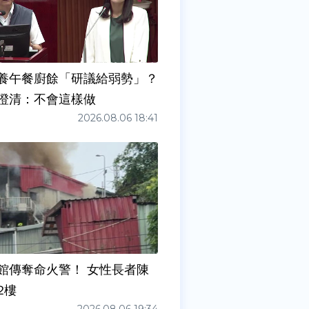
養午餐廚餘「研議給弱勢」？
澄清：不會這樣做
2026.08.06 18:41
館傳奪命火警！ 女性長者陳
2樓