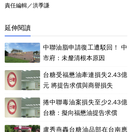
責任編輯／洪季謙
延伸閱讀
中聯油脂申請復工遭駁回！ 中
市府：未釐清根本原因
台糖受福懋油牽連損失2.43億
元 將提告求償與商譽損失
捲中聯毒油案損失至少2.43億
台糖：擬向福懋油提告求償
盧秀燕轟台糖油品部在台南應