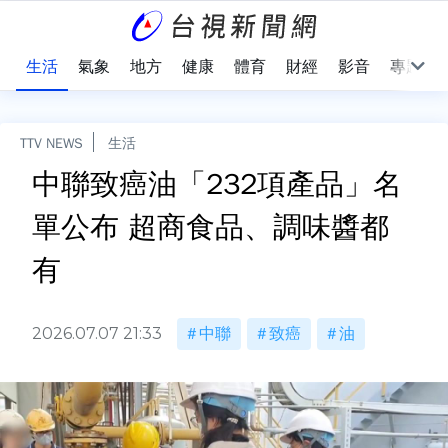
樂
生活
氣象
地方
健康
體育
財經
影音
專題
TTV NEWS
生活
中聯致癌油「232項產品」名
單公布 超商食品、調味醬都
有
2026.07.07 21:33
中聯
致癌
油