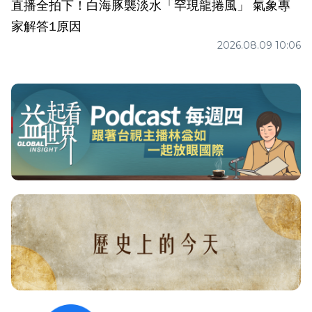
直播全拍下！白海豚襲淡水「罕現龍捲風」 氣象專
家解答1原因
2026.08.09 10:06