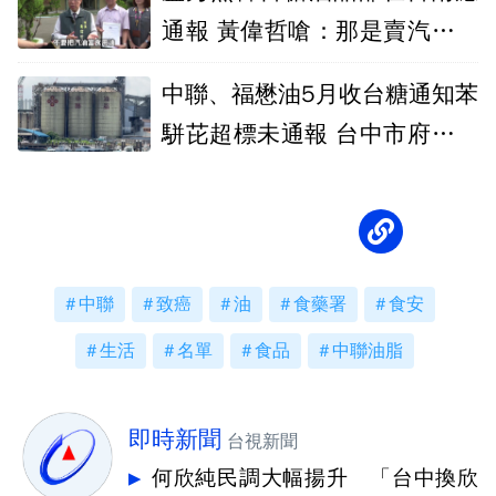
通報 黃偉哲嗆：那是賣汽油而
非食用油
中聯、福懋油5月收台糖通知苯
駢芘超標未通報 台中市府各重
罰300萬
中聯
致癌
油
食藥署
食安
生活
名單
食品
中聯油脂
即時新聞
台視新聞
何欣純民調大幅揚升 「台中換欣