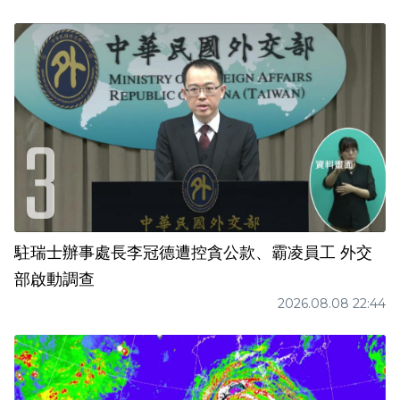
駐瑞士辦事處長李冠德遭控貪公款、霸凌員工 外交
部啟動調查
2026.08.08 22:44