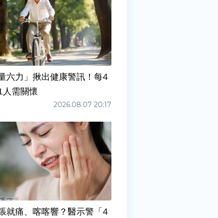
量六力」揪出健康警訊！每4
1人需關懷
2026.08.07 20:17
張就痛、喀喀響？醫示警「4