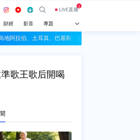
1
LIVE直播
財經
影音
專題
沙烏地阿拉伯、土耳其、巴基斯坦簽署共同防禦條約
今彩539頭獎開4注獎
」邀準歌王歌后開喝
聞