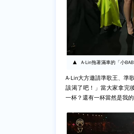
A-Lin拖著滿車的「小B
A-Lin大方邀請準歌王、
該渴了吧！」當大家拿完
一杯？還有一杯當然是我的