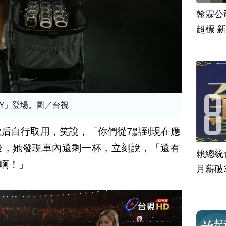
翰霖公
超標 
ABY」登場。圖／台視
準歌后自行取用，笑說，「你們從7點到現在應
後，她發現車內還剩一杯，立刻說，「還有
賴總統
啊！」
月薪破