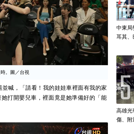
中東局
耳其、
」報時。圖／台視
車登場並喊，「請看！我的娃娃車裡面有我的家
著她打開嬰兒車，裡面竟是她準備好的「能
高雄光
傷、附