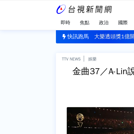
即時
焦點
政治
國際
園犯案
」揪出健康警訊！每4人就有1人需關懷
快訊跑馬
大樂透頭獎1億開
TTV NEWS
娛樂
金曲37／A-L