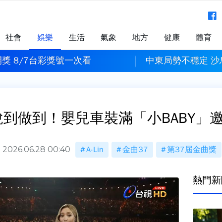
社會
娛樂
生活
氣象
地方
健康
體育
獎 8/7台彩獎號一次看
中東局勢不穩定 
in說到做到！嬰兒車裝滿「小BABY
2026.06.28 00:40
A-Lin
金曲37
第37屆金曲獎
熱門新