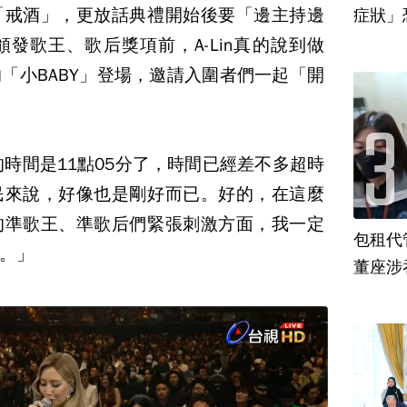
「戒酒」，更放話典禮開始後要「邊主持邊
發歌王、歌后獎項前，A-Lin真的說到做
「小BABY」登場，邀請入圍者們一起「開
在的時間是11點05分了，時間已經差不多超時
民來說，好像也是剛好而已。好的，在這麼
的準歌王、準歌后們緊張刺激方面，我一定
包租代
。」
董座涉