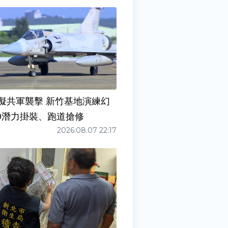
擬共軍襲擊 新竹基地演練幻
00潛力掛裝、跑道搶修
2026.08.07 22:17