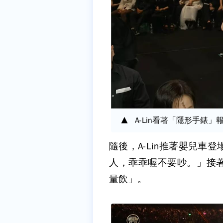
A-Lin看著「隱形手錶
隨後，A-Lin推著嬰兒
人，乖乖喔不要吵。」接
量飲」。