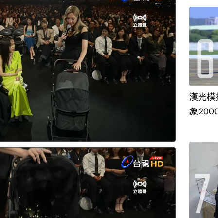
漢光模
象20