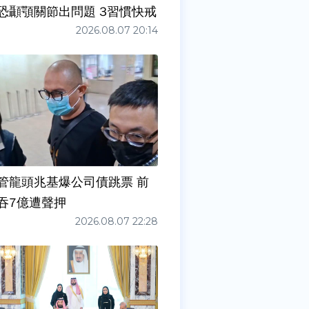
症狀」恐顳顎關節出問題 3習慣快戒
2026.08.07 20:14
管龍頭兆基爆公司債跳票 前
吞7億遭聲押
2026.08.07 22:28