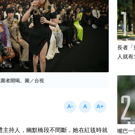
長者「
人就有
后入圍者開喝。圖／台視
獎典禮主持人，幽默橋段不間斷，她在紅毯時就
嘴巴一