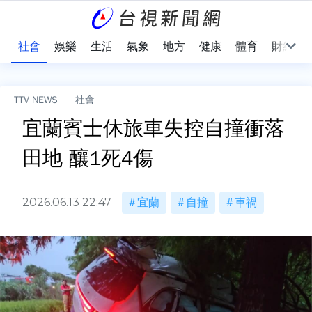
際
社會
娛樂
生活
氣象
地方
健康
體育
財經
TTV NEWS
社會
宜蘭賓士休旅車失控自撞衝落
田地 釀1死4傷
2026.06.13 22:47
宜蘭
自撞
車禍