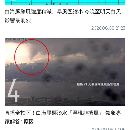
白海豚颱風強度稍減、暴風圈縮小 今晚至明天白天
影響最劇烈
2026.08.08 21:23
直播全拍下！白海豚襲淡水「罕現龍捲風」 氣象專
家解答1原因
2026.08.09 10:06