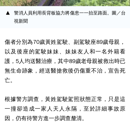
警消人員利用長背板協力將傷患一一抬至路面。圖／台
視新聞
傷者分別為70歲黃姓駕駛、副駕駛座89歲母親，
以及後座的駕駛妹妹、妹妹友人和一名外籍看
護，5人均送醫治療，其中89歲老母親被救出時已
無生命跡象，經送醫搶救後仍傷重不治，宣告死
亡。
根據警方調查，黃姓駕駛駕照狀態正常，只是這
一撞卻造成一家人天人永隔，至於詳細事故原
因，仍有待警方進一步調查釐清。