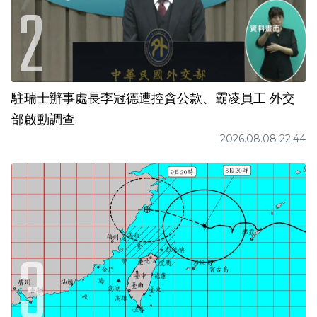
駐瑞士辦事處長李冠德遭控貪公款、霸凌員工 外交
部啟動調查
2026.08.08 22:44