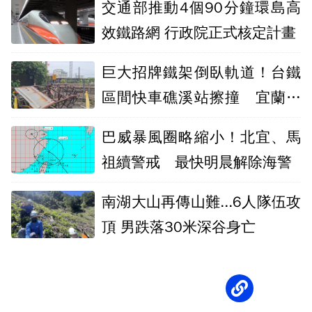
交通部推動4個90分鐘環島高
效鐵路網 行政院正式核定計畫
巨大招牌鐵架倒臥軌道！台鐵
區間快車礁溪站擦撞 宜蘭線
一度停駛
巴威暴風圈略縮小！北宜、馬
祖續警戒 最快明晨解除海警
南湖大山再傳山難...6人隊伍攻
頂 男跌落30米深谷身亡