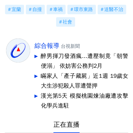
宜蘭
自撞
車禍
環市東路
送醫不治
社會
綜合報導
台視新聞
醉男揮刀發酒瘋...遭壓制竟「朝警
便溺」 依妨害公務判2月
瞞家人「產子藏屍」近1週 19歲女
大生涉犯殺人罪遭聲押
漢光第5天 模擬桃園煉油廠遭攻擊
化學兵進駐
正在直播