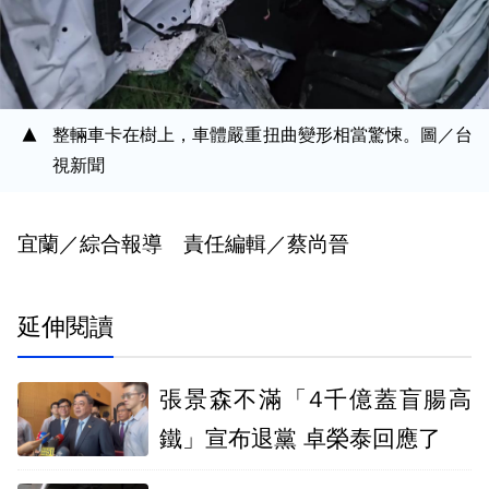
整輛車卡在樹上，車體嚴重扭曲變形相當驚悚。圖／台
視新聞
宜蘭／綜合報導 責任編輯／蔡尚晉
延伸閱讀
張景森不滿「4千億蓋盲腸高
鐵」宣布退黨 卓榮泰回應了