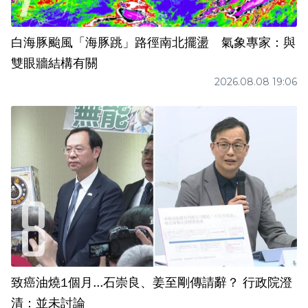
白海豚颱風「海豚跳」路徑南北擺盪 氣象專家：與
雙眼牆結構有關
2026.08.08 19:06
致癌油燒1個月...石崇良、姜至剛傳請辭？ 行政院澄
清：並未討論