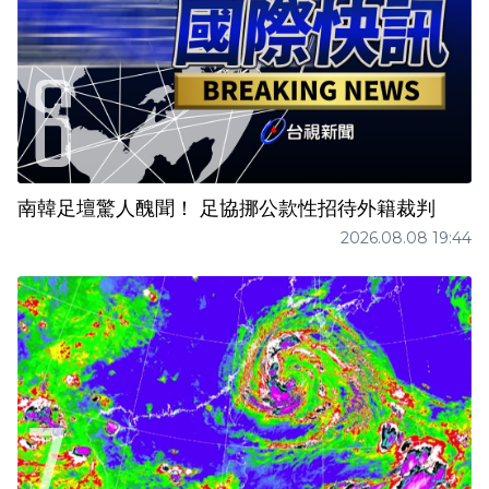
南韓足壇驚人醜聞！ 足協挪公款性招待外籍裁判
2026.08.08 19:44