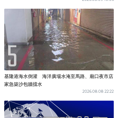
基隆港海水倒灌 海洋廣場水淹至馬路、廟口夜市店
家急築沙包牆擋水
2026.08.08 22:22