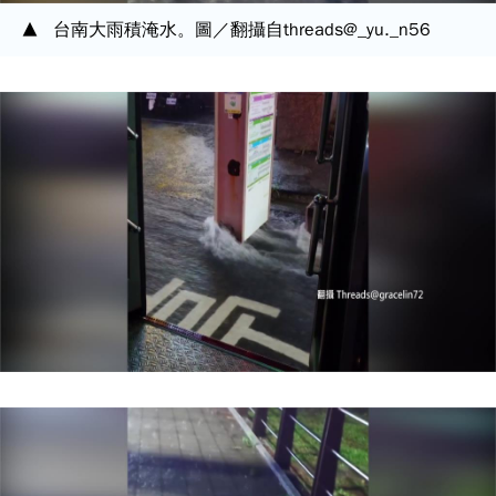
台南大雨積淹水。圖／翻攝自threads@_yu._n56