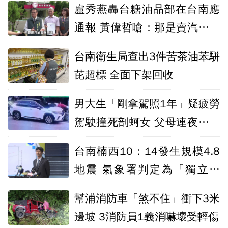
盧秀燕轟台糖油品部在台南應
通報 黃偉哲嗆：那是賣汽油而
非食用油
台南衛生局查出3件苦茶油苯駢
芘超標 全面下架回收
男大生「剛拿駕照1年」疑疲勞
駕駛撞死剖蚵女 父母連夜南下
致歉
台南楠西10：14發生規模4.8
地震 氣象署判定為「獨立事
件」
幫浦消防車「煞不住」衝下3米
邊坡 3消防員1義消嚇壞受輕傷