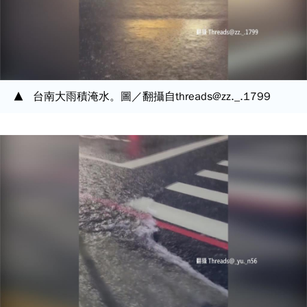
台南大雨積淹水。圖／翻攝自threads@zz._.1799