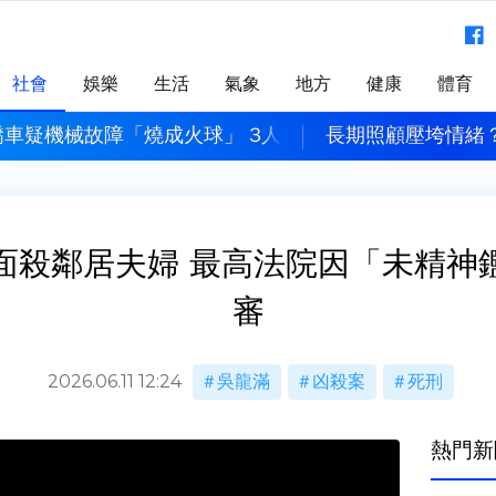
社會
娛樂
生活
氣象
地方
健康
體育
情緒？ 姊當街毆身心障礙弟
打亂父親節！
面殺鄰居夫婦 最高法院因「未精神
審
2026.06.11 12:24
吳龍滿
凶殺案
死刑
熱門新