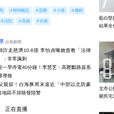
刑
精神鑑定
惡鄰
小孩
撤銷
藍白堅
法院
高雄
社會
結果全
導
台視新聞
師詐走慈濟10.6億 李怡貞曝她曾教「法律
」：非常諷刺
院一早停電40分鐘！李慧芝：高壓斷路器系
障導致
父親節！白海豚周末逼近「中部以北防豪
北市公
 1地區不排除發陸警
屍民宅
正在直播