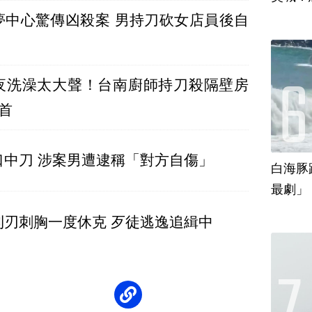
夢中心驚傳凶殺案 男持刀砍女店員後自
夜洗澡太大聲！台南廚師持刀殺隔壁房
自首
口中刀 涉案男遭逮稱「對方自傷」
白海豚
最劇」
利刃刺胸一度休克 歹徒逃逸追緝中