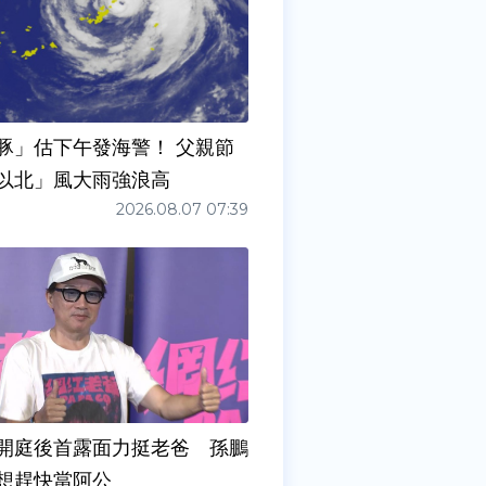
豚」估下午發海警！ 父親節
以北」風大雨強浪高
2026.08.07 07:39
開庭後首露面力挺老爸 孫鵬
想趕快當阿公