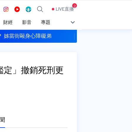
2
LIVE直播
財經
影音
專題
白海豚周末逼近「中部以北防豪雨」 1地區不排除發陸警
行政院一早停電4
鑑定」撤銷死刑更
聞