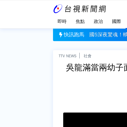
即時
焦點
政治
國際
魂！轎車疑機械故障「燒成火球」 3人急逃生
快訊跑馬
長期照顧壓垮
TTV NEWS
社會
吳龍滿當兩幼子