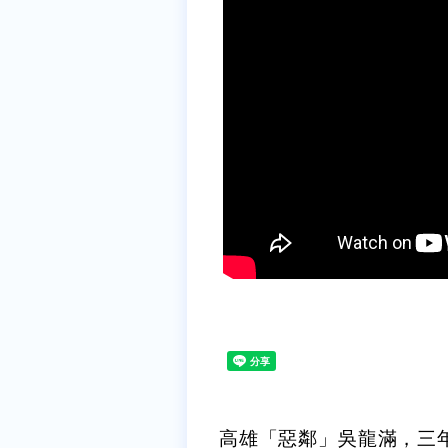
高雄「惡鄰」吳龍滿，三