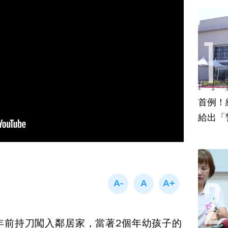
首例！
給出「
年前持刀闖入鄰居家，當著2個年幼孩子的