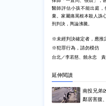
律師「一直問、很煩」，
醫師評估小孩不能出庭，
棄。家屬痛罵根本殺人誅
刑判決，輿論沸騰。
※未經判決確定者，應推
※犯罪行為，請勿模仿
台北／李若慈、饒永忠 責
延伸閱讀
南投兄弟
鄰居害腹