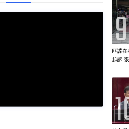
匪諜在
起訴 