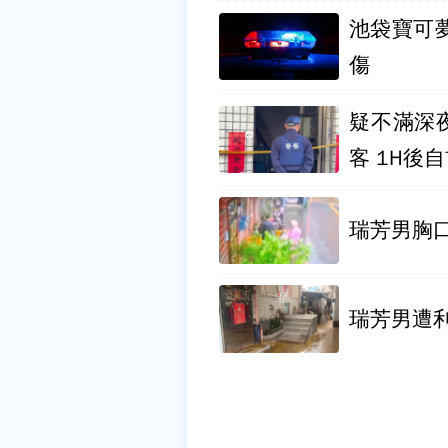
池袋寶可
傷
疑不滿深
客 1H後
瑞芳男胸
瑞芳男遭