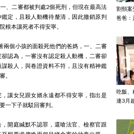
一、二審都被判處2個死刑，但現在最高法
割頸案
神鑑定，且殺人動機待釐清，因此撤銷原判
爸爸：
院根本讓死者不得安寧。
著兩個小孩的面殺死他們的爸媽，一、二審
院卻認為，一審沒有認定殺人動機，二審卻
預謀殺人，與卷證資料不符，且沒有精神鑑
審。
吃飯、租
院，讓女兒跟女婿永遠都不得安寧，指出是
連3月
要一下子就駁回審判。
合，開庭緘默不認罪，還嗆法官、檢察官跟