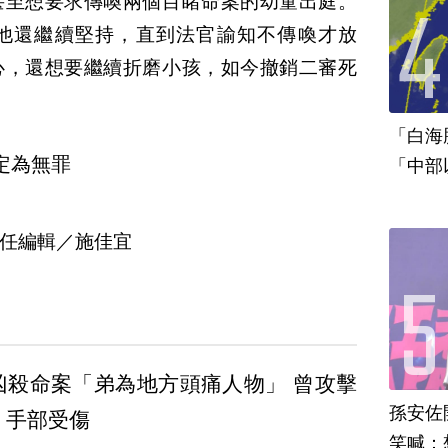
甚至想要求傳喚兩個目睹命案的幼童出庭。
他還繼續堅持，直到法官諭知不傳喚才放
心，還想要繼續折磨小孩，如今撤銷二審死
「白海
定為無罪
「中部
任編輯／施佳宜
凶殺命案「弟為地方頭痛人物」 曾攻擊
孫安佐
、手部受傷
笑喊：