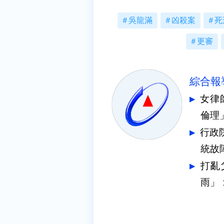
吳龍滿
凶殺案
死
更審
綜合報
女律
倫理
行政
統故
打亂
雨」