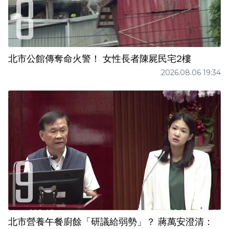
北市公館傳奪命火警！ 女性長者陳屍民宅2樓
2026.08.06 19:34
北市營養午餐廚餘「研議給弱勢」？ 蔣萬安澄清：