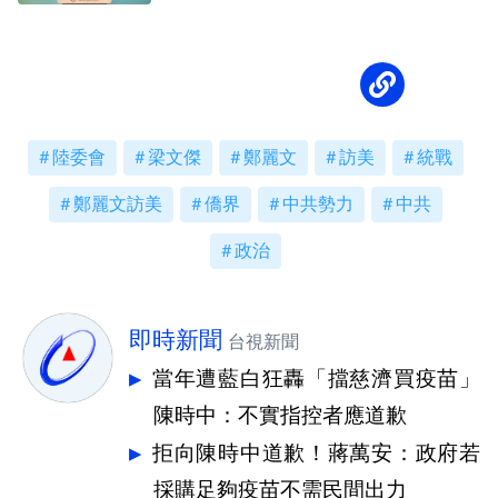
持預算
陸委會
梁文傑
鄭麗文
訪美
統戰
鄭麗文訪美
僑界
中共勢力
中共
政治
即時新聞
台視新聞
當年遭藍白狂轟「擋慈濟買疫苗」
陳時中：不實指控者應道歉
拒向陳時中道歉！蔣萬安：政府若
採購足夠疫苗不需民間出力