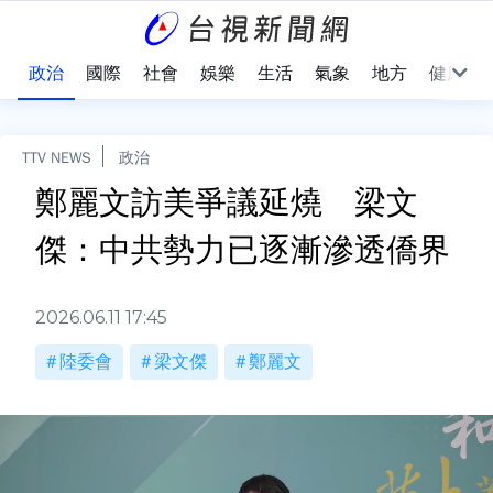
點
政治
國際
社會
娛樂
生活
氣象
地方
健康
TTV NEWS
政治
鄭麗文訪美爭議延燒 梁文
傑：中共勢力已逐漸滲透僑界
2026.06.11 17:45
陸委會
梁文傑
鄭麗文