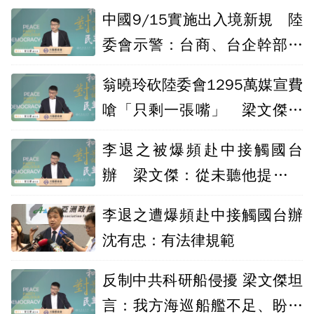
中國9/15實施出入境新規 陸
委會示警：台商、台企幹部風
險高
翁曉玲砍陸委會1295萬媒宣費
嗆「只剩一張嘴」 梁文傑：
很看得起我
李退之被爆頻赴中接觸國台
辦 梁文傑：從未聽他提對岸
或台商
李退之遭爆頻赴中接觸國台辦
沈有忠：有法律規範
反制中共科研船侵擾 梁文傑坦
言：我方海巡船艦不足、盼支