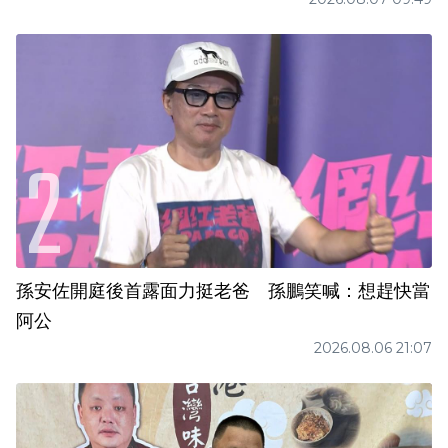
孫安佐開庭後首露面力挺老爸 孫鵬笑喊：想趕快當
阿公
2026.08.06 21:07