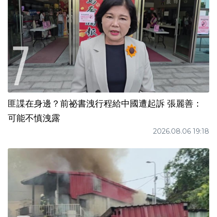
匪諜在身邊？前祕書洩行程給中國遭起訴 張麗善：
可能不慎洩露
2026.08.06 19:18