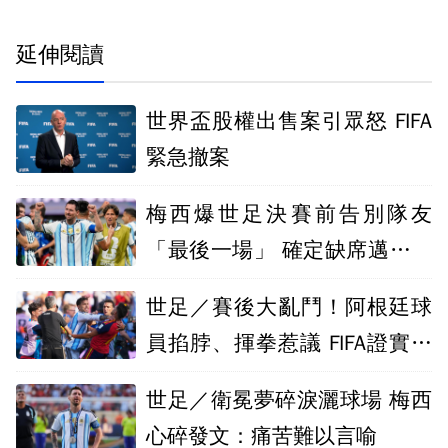
延伸閱讀
世界盃股權出售案引眾怒 FIFA
緊急撤案
梅西爆世足決賽前告別隊友
「最後一場」 確定缺席邁阿密
國際2比賽
世足／賽後大亂鬥！阿根廷球
員掐脖、揮拳惹議 FIFA證實將
介入調查
世足／衛冕夢碎淚灑球場 梅西
心碎發文：痛苦難以言喻