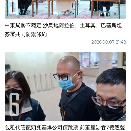
中東局勢不穩定 沙烏地阿拉伯、土耳其、巴基斯坦
簽署共同防禦條約
2026.08.07 21:48
包租代管龍頭兆基爆公司債跳票 前董座涉吞7億遭聲