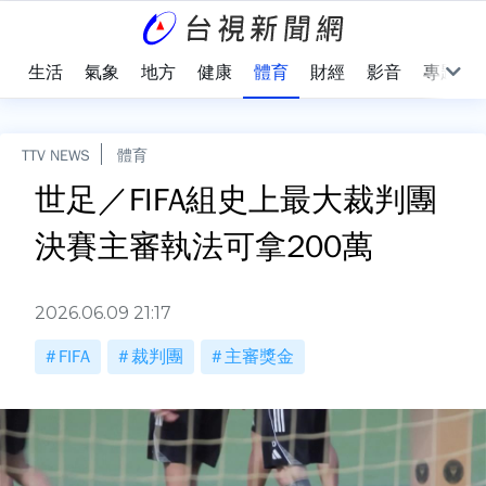
樂
生活
氣象
地方
健康
體育
財經
影音
專題
TTV NEWS
體育
世足／FIFA組史上最大裁判團
決賽主審執法可拿200萬
2026.06.09 21:17
FIFA
裁判團
主審獎金