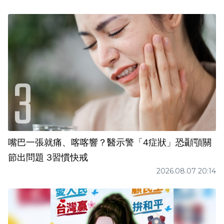
嘴巴一張就痛、喀喀響？醫示警「4症狀」恐顳顎關
節出問題 3習慣快戒
2026.08.07 20:14