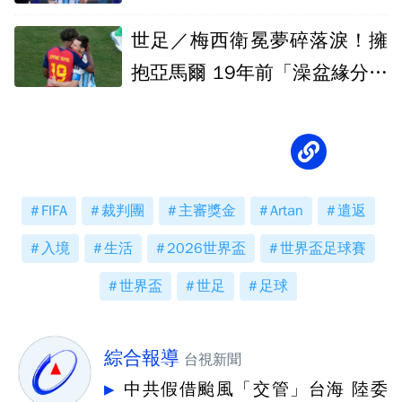
世足／梅西衛冕夢碎落淚！擁
抱亞馬爾 19年前「澡盆緣分」
球迷看哭
FIFA
裁判團
主審獎金
Artan
遣返
入境
生活
2026世界盃
世界盃足球賽
世界盃
世足
足球
綜合報導
台視新聞
中共假借颱風「交管」台海 陸委