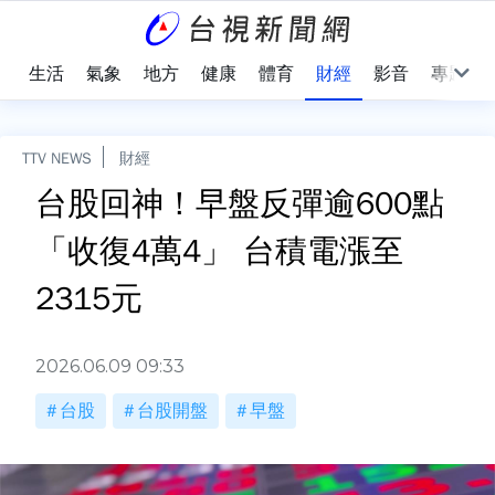
樂
生活
氣象
地方
健康
體育
財經
影音
專題
TTV NEWS
財經
台股回神！早盤反彈逾600點
「收復4萬4」 台積電漲至
2315元
2026.06.09 09:33
台股
台股開盤
早盤