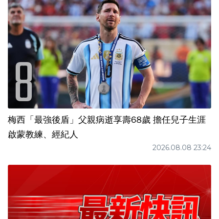
梅西「最強後盾」父親病逝享壽68歲 擔任兒子生涯
啟蒙教練、經紀人
2026.08.08 23:24