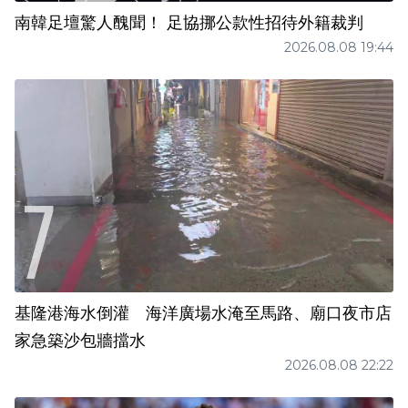
南韓足壇驚人醜聞！ 足協挪公款性招待外籍裁判
2026.08.08 19:44
基隆港海水倒灌 海洋廣場水淹至馬路、廟口夜市店
家急築沙包牆擋水
2026.08.08 22:22