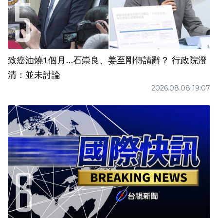
致癌油燒1個月...石崇良、姜至剛傳請辭？ 行政院澄
清：並未討論
2026.08.08 19:07