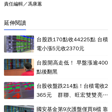
責任編輯／馮康蕙
延伸閱讀
台股跌170點收44225點 台積
電小漲5元收2370元
台股開高走低！ 早盤漲逾400
點後翻黑
台股收盤跌214點！台積電收2
365元 群聯、旺宏雙雙亮燈
漲停
國安基金第9次護盤僅買8檔 靠