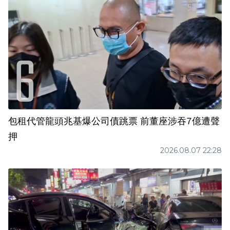
包租代管龍頭兆基爆公司債跳票 前董座涉吞7億遭聲
押
2026.08.07 22:28