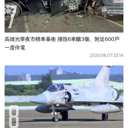
高雄光華夜市轎車暴衝 撞毀6車釀3傷、附近600戶
一度停電
2026.08.07 23:14