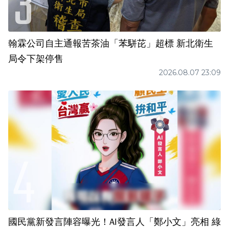
翰霖公司自主通報苦茶油「苯駢芘」超標 新北衛生
局令下架停售
2026.08.07 23:09
國民黨新發言陣容曝光！AI發言人「鄭小文」亮相 綠