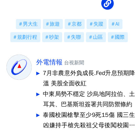
男大生
旅遊
京都
失蹤
AI
規劃行程
吵架
失聯
山區
國際
外電情報
台視新聞
7月非農意外負成長.Fed升息預期降
溫 美股全面收紅
中東局勢不穩定 沙烏地阿拉伯、土
耳其、巴基斯坦簽署共同防禦條約
泰國校園槍擊至少9死15傷 國三生
凶嫌持手槍先殺祖父母後闖校園犯
案