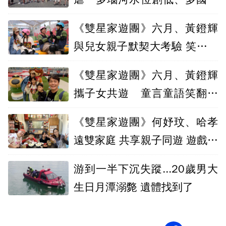
發電能危機
《雙星家遊團》六月、黃鐙輝
與兒女親子默契大考驗 笑料百
出！
《雙星家遊團》六月、黃鐙輝
攜子女共遊 童言童語笑翻全
場
《雙星家遊團》何妤玟、哈孝
遠雙家庭 共享親子同遊 遊戲挑
戰培養默契
游到一半下沉失蹤...20歲男大
生日月潭溺斃 遺體找到了