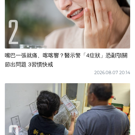
嘴巴一張就痛、喀喀響？醫示警「4症狀」恐顳顎關
節出問題 3習慣快戒
2026.08.07 20:14