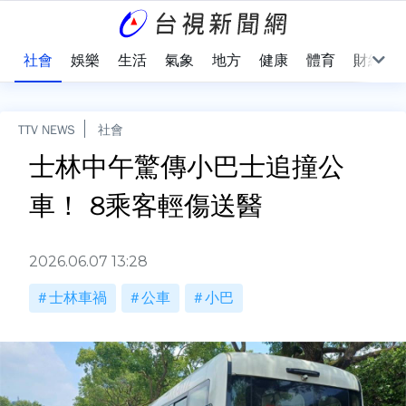
際
社會
娛樂
生活
氣象
地方
健康
體育
財經
TTV NEWS
社會
士林中午驚傳小巴士追撞公
車！ 8乘客輕傷送醫
2026.06.07 13:28
士林車禍
公車
小巴