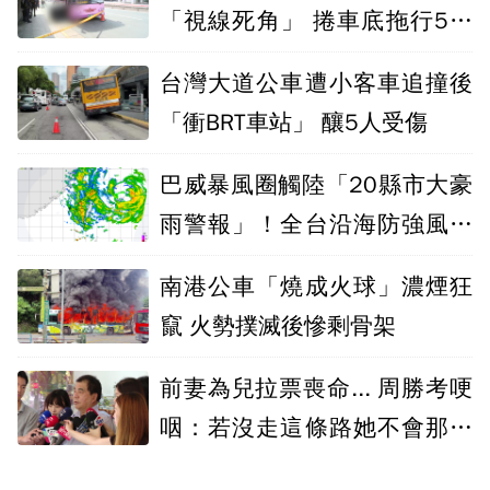
「視線死角」 捲車底拖行5公
尺亡
台灣大道公車遭小客車追撞後
「衝BRT車站」 釀5人受傷
巴威暴風圈觸陸「20縣市大豪
雨警報」！全台沿海防強風、
長浪
南港公車「燒成火球」濃煙狂
竄 火勢撲滅後慘剩骨架
前妻為兒拉票喪命... 周勝考哽
咽：若沒走這條路她不會那麼
早去拜票