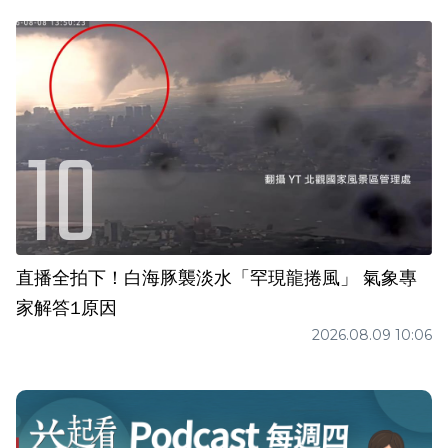
直播全拍下！白海豚襲淡水「罕現龍捲風」 氣象專
家解答1原因
2026.08.09 10:06