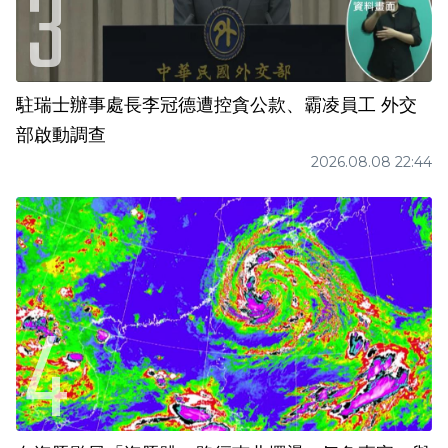
駐瑞士辦事處長李冠德遭控貪公款、霸凌員工 外交
部啟動調查
2026.08.08 22:44