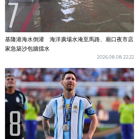
基隆港海水倒灌 海洋廣場水淹至馬路、廟口夜市店
家急築沙包牆擋水
2026.08.08 22:22