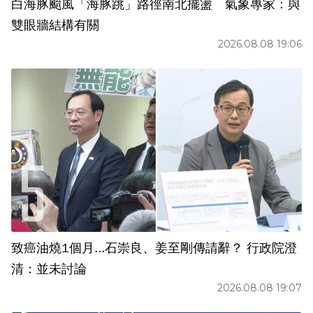
白海豚颱風「海豚跳」路徑南北擺盪 氣象專家：與
雙眼牆結構有關
2026.08.08 19:06
致癌油燒1個月...石崇良、姜至剛傳請辭？ 行政院澄
清：並未討論
2026.08.08 19:07