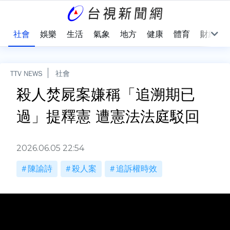
際
社會
娛樂
生活
氣象
地方
健康
體育
財經
TTV NEWS
社會
殺人焚屍案嫌稱「追溯期已
過」提釋憲 遭憲法法庭駁回
2026.06.05 22:54
陳諭詩
殺人案
追訴權時效