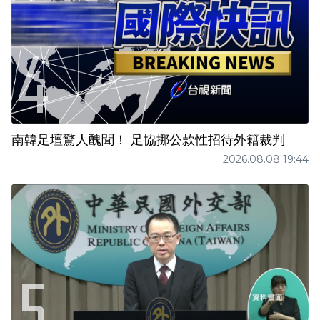
南韓足壇驚人醜聞！ 足協挪公款性招待外籍裁判
2026.08.08 19:44