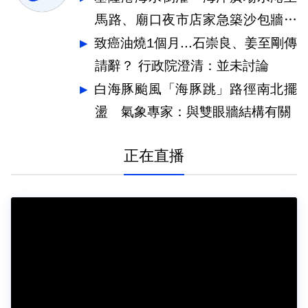
馬路、廟口夜市店家急築沙包牆擋
水
致癌油燒1個月...石崇良、姜至剛傳
請辭？ 行政院澄清：並未討論
白海豚颱風「海豚跳」路徑南北擺
盪 氣象專家：與雙眼牆結構有關
正在直播