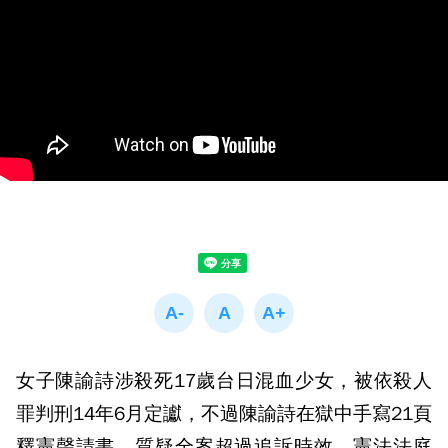
女子陳諭詩涉殺死17歲台日混血少女，被依殺人
罪判刑14年6月定讞，不過陳諭詩在獄中手寫21頁
釋憲聲請書，質疑全案超過追訴時效。憲法法庭