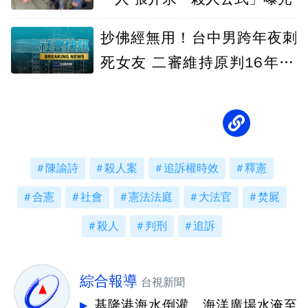
抄佛經無用！台中男跨年夜刺
死女友 二審維持原判16年10
月
陳諭詩
殺人案
追訴權時效
釋憲
合憲
社會
憲法法庭
大法官
焚屍
殺人
判刑
追訴
綜合報導
台視新聞
基隆港海水倒灌 海洋廣場水淹至