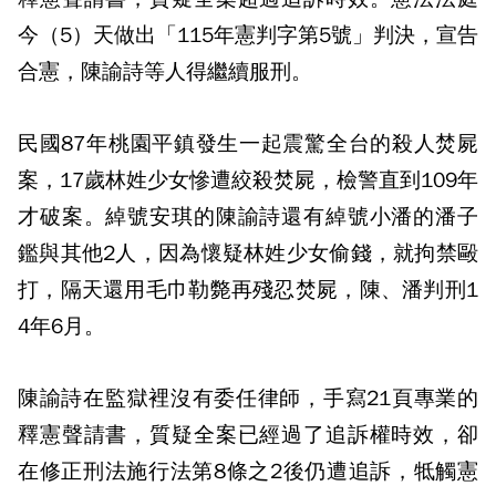
今（5）天做出「115年憲判字第5號」判決，宣告
合憲，陳諭詩等人得繼續服刑。
民國87年桃園平鎮發生一起震驚全台的殺人焚屍
案，17歲林姓少女慘遭絞殺焚屍，檢警直到109年
才破案。綽號安琪的陳諭詩還有綽號小潘的潘子
鑑與其他2人，因為懷疑林姓少女偷錢，就拘禁毆
打，隔天還用毛巾勒斃再殘忍焚屍，陳、潘判刑1
4年6月。
陳諭詩在監獄裡沒有委任律師，手寫21頁專業的
釋憲聲請書，質疑全案已經過了追訴權時效，卻
在修正刑法施行法第8條之2後仍遭追訴，牴觸憲