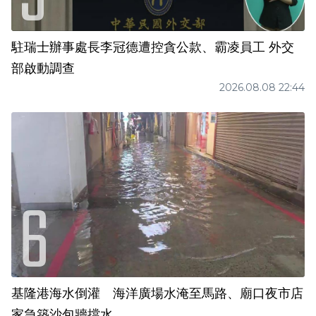
駐瑞士辦事處長李冠德遭控貪公款、霸凌員工 外交
部啟動調查
2026.08.08 22:44
基隆港海水倒灌 海洋廣場水淹至馬路、廟口夜市店
家急築沙包牆擋水