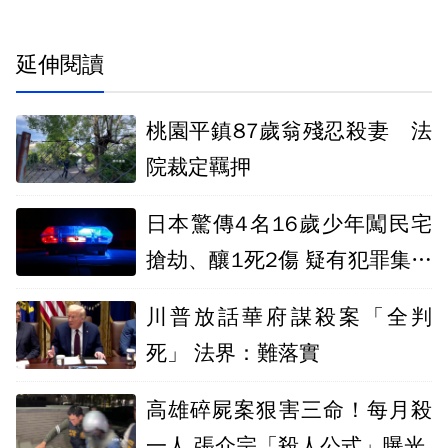
延伸閱讀
桃園平鎮87歲翁殘忍殺妻 法
院裁定羈押
日本驚傳4名16歲少年闖民宅
搶劫、釀1死2傷 疑有犯罪集團
涉入
川普放話華府謀殺案「全判
死」 法界：難落實
高雄碎屍案狠害三命！每月殺
一人 張介宗「殺人公式」曝光