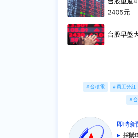
台股重返4
2405元
台股早盤大
台積電
員工分紅
台
即時新
採購