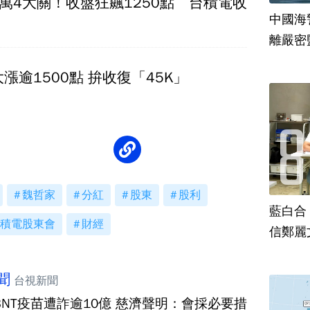
萬4大關！收盤狂飆1250點 台積電收
中國海
離嚴密
漲逾1500點 拚收復「45K」
魏哲家
分紅
股東
股利
藍白合
積電股東會
財經
信鄭麗
聞
台視新聞
BNT疫苗遭詐逾10億 慈濟聲明：會採必要措