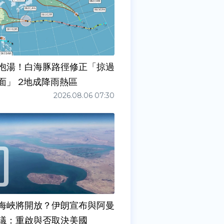
泡湯！白海豚路徑修正「掠過
面」 2地成降雨熱區
2026.08.06 07:30
海峽將開放？伊朗宣布與阿曼
議：重啟與否取決美國