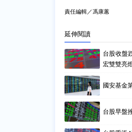
責任編輯／馮康蕙
延伸閱讀
台股收盤跌
宏雙雙亮
國安基金第
台股早盤挫