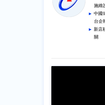
施維
中國
台企
新店
關