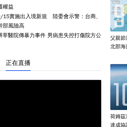
護權益
9/15實施出入境新規 陸委會示警：台商、
幹部風險高
耕莘醫院傳暴力事件 男病患失控打傷院方公
父親節
北部海
正在直播
荷姆茲
達成協