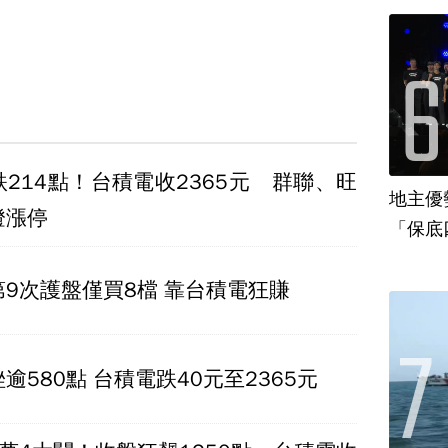
214點！台積電收2365元 群聯、旺
地主優
燈漲停
「保底
9次護盤僅買8檔 靠台積電狂賺
逾580點 台積電跌40元至2365元