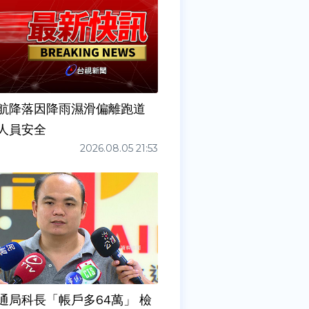
6夜航降落因降雨濕滑偏離跑道
人員安全
2026.08.05 21:53
通局科長「帳戶多64萬」 檢