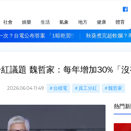
社會
娛樂
生活
氣象
地方
健康
體育
一次？台電公布答案 「1晾乾習慣」恐害濾網報銷
秋葵煮完超軟爛？專
紅議題 魏哲家：每年增加30%「
2026.06.04 11:49
台積電
員工分紅
魏哲家
熱門新