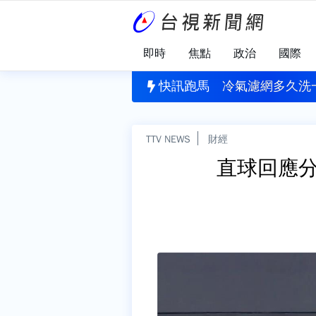
即時
焦點
政治
國際
？兒科醫師提醒：孩子肥胖問題 別只怪食量
快訊跑馬
冷氣濾網多久洗
TTV NEWS
財經
直球回應分