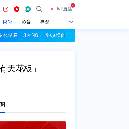
1
LIVE直播
財經
影音
專題
家點名「3大NG」 蒂頭整個切掉也錯
早餐吃番茄、小黃瓜很
沒有天花板」
聞