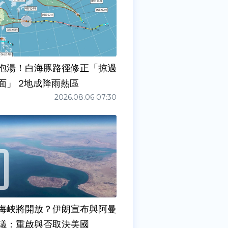
泡湯！白海豚路徑修正「掠過
面」 2地成降雨熱區
2026.08.06 07:30
海峽將開放？伊朗宣布與阿曼
議：重啟與否取決美國