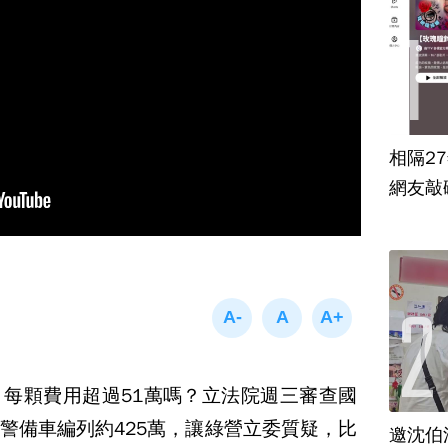
相隔2
網友敲
每顆費用超過51萬嗎？立法院週三審查國
警備車編列約425萬，讓綠營立委質疑，比
邀沈伯