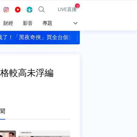
2
LIVE直播
財經
影音
專題
栽了！「黑夜奇俠」買全台個資當共諜 北檢起訴12人
不斷更新／2026 AA
價格較高未浮編
聞