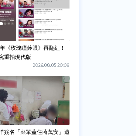
7年《玫瑰瞳鈴眼》再翻紅！
碗重拍現代版
2026.08.05 20:09
洋簽名「菜單蓋住蔣萬安」遭