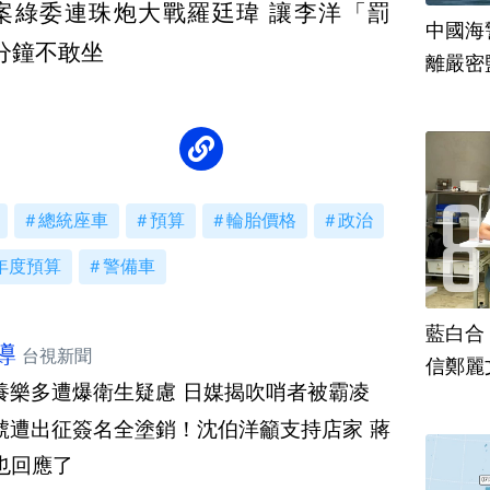
案綠委連珠炮大戰羅廷瑋 讓李洋「罰
中國海
分鐘不敢坐
離嚴密
總統座車
預算
輪胎價格
政治
年度預算
警備車
藍白合
導
台視新聞
信鄭麗
養樂多遭爆衛生疑慮 日媒揭吹哨者被霸凌
號遭出征簽名全塗銷！沈伯洋籲支持店家 蔣
也回應了