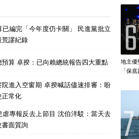
算已編完「今年度仍卡關」 民進黨批立
最荒謬紀錄
地主優
總預算 卓揆：已向賴總統報告四大重點
「保底
監察院進入空窗期 卓揆喊話儘速排審：盼
使正常化
兒虐專報反去上節目 沈伯洋駁：當天去
改書面質詢