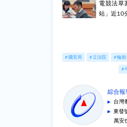
電競法草
站」近10
國安局
立法院
輪胎
綜合報
台灣
東發
萬安