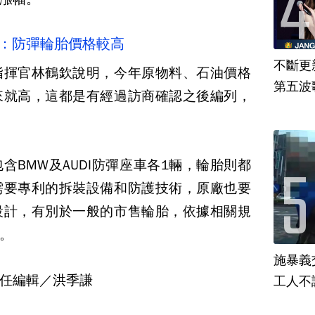
局：防彈輪胎價格較高
不斷更新
指揮官林鶴欽說明，今年原物料、石油價格
第五波歌
來就高，這都是有經過訪商確認之後編列，
來
含BMW及AUDI防彈座車各1輛，輪胎則都
需要專利的拆裝設備和防護技術，原廠也要
設計，有別於一般的市售輪胎，依據相關規
。
施暴義
任編輯／洪季謙
工人不