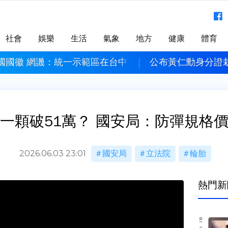
社會
娛樂
生活
氣象
地方
健康
體育
國國徽 網譏：統一示範區在台中
公布黃仁勳身分證
一顆破51萬？ 國安局：防彈規格
2026.06.03 23:01
國安局
立法院
輪胎
熱門新