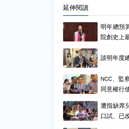
延伸閱讀
明年總預
院創史上
談明年度
NCC、
同意權行
遭指缺席
口試、已