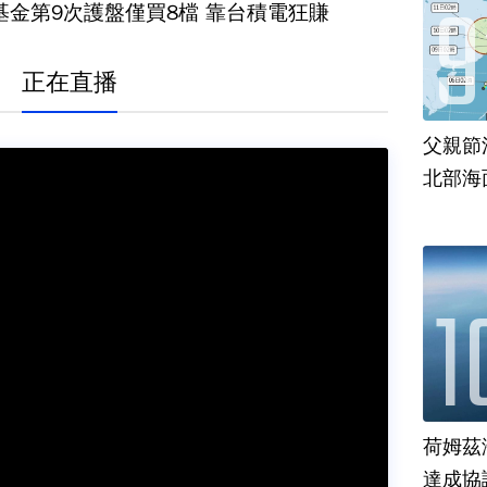
基金第9次護盤僅買8檔 靠台積電狂賺
正在直播
父親節
北部海
荷姆茲
達成協