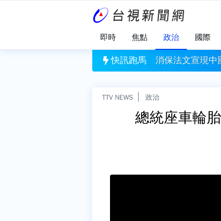
即時
焦點
政治
國際
爆衛生疑慮 日媒揭吹哨者被霸凌
快訊跑馬
消保法文宣現中
TTV NEWS
政治
總統座車輪胎