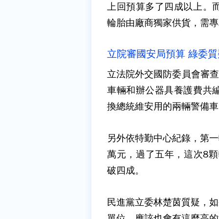
上回預算多了四成以上。
輪胎由廠商獨家供貨，需專
立院審國安局預算 綠委質
立法院外交國防委員會審查
車輛和辦公器具養護費共編
換總統維安用的兩輛警備車
另外依特勤中心紀錄，第一輛
萬元，過了五年，這次8顆輪
破四成。
民進黨立委林楚茵質疑，如
單位，應該也會有這麼高的