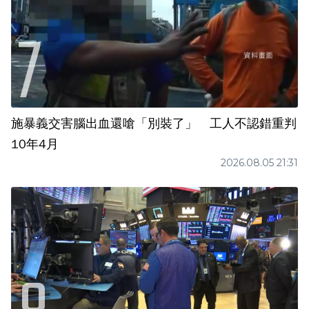
施暴義交害腦出血還嗆「別裝了」 工人不認錯重判
10年4月
2026.08.05 21:31