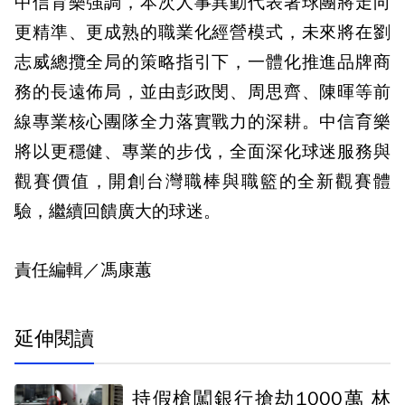
中信育樂強調，本次人事異動代表著球團將走向
更精準、更成熟的職業化經營模式，未來將在劉
志威總攬全局的策略指引下，一體化推進品牌商
務的長遠佈局，並由彭政閔、周思齊、陳暉等前
線專業核心團隊全力落實戰力的深耕。中信育樂
將以更穩健、專業的步伐，全面深化球迷服務與
觀賽價值，開創台灣職棒與職籃的全新觀賽體
驗，繼續回饋廣大的球迷。
責任編輯／馮康蕙
延伸閱讀
持假槍闖銀行搶劫1000萬 林