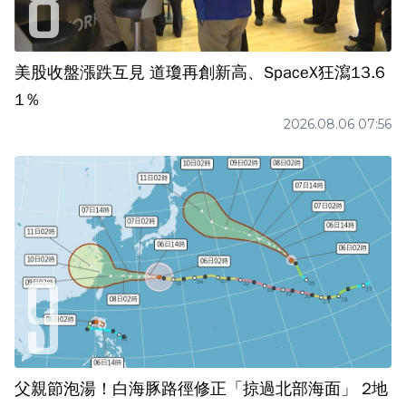
美股收盤漲跌互見 道瓊再創新高、SpaceX狂瀉13.6
1％
2026.08.06 07:56
父親節泡湯！白海豚路徑修正「掠過北部海面」 2地