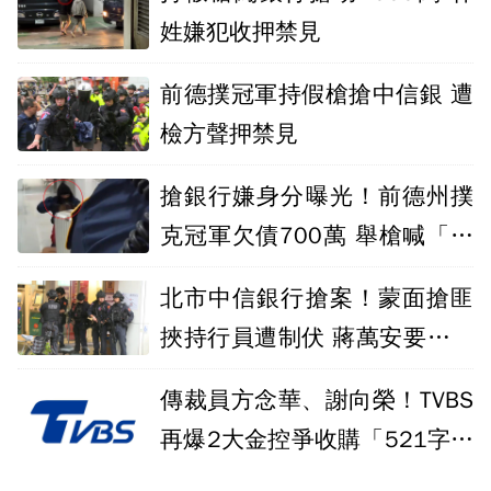
姓嫌犯收押禁見
前德撲冠軍持假槍搶中信銀 遭
檢方聲押禁見
搶銀行嫌身分曝光！前德州撲
克冠軍欠債700萬 舉槍喊「要
錢不要命」
北市中信銀行搶案！蒙面搶匪
挾持行員遭制伏 蔣萬安要求速
查釐清
傳裁員方念華、謝向榮！TVBS
再爆2大金控爭收購「521字回
應了」