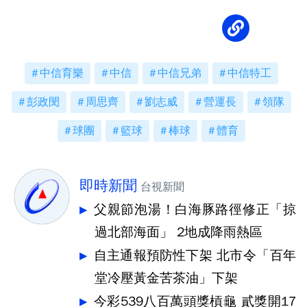
中信育樂
中信
中信兄弟
中信特工
彭政閔
周思齊
劉志威
營運長
領隊
球團
籃球
棒球
體育
即時新聞
台視新聞
父親節泡湯！白海豚路徑修正「掠
過北部海面」 2地成降雨熱區
自主通報預防性下架 北市令「百年
堂冷壓黃金苦茶油」下架
今彩539八百萬頭獎槓龜 貳獎開17