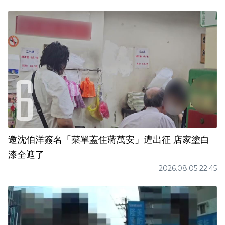
邀沈伯洋簽名「菜單蓋住蔣萬安」遭出征 店家塗白
漆全遮了
2026.08.05 22:45