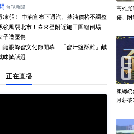
聞
台視新聞
高雄光
再凍漲！ 中油宣布下週汽、柴油價格不調整
傷、附
豚強風襲北市！喜來登附近施工圍籬倒塌
女子遭壓傷
山龍眼蜂蜜文化節開幕 「蜜汁鹽酥雞」鹹
滋味掀話題
正在直播
賴總統
月薪破