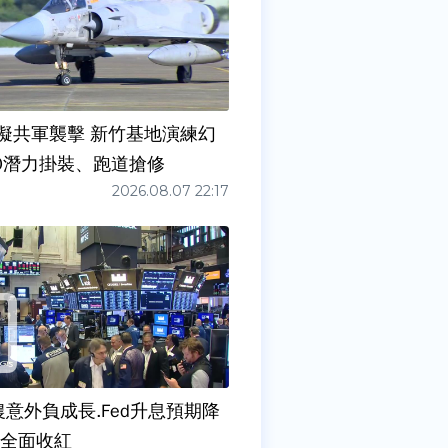
擬共軍襲擊 新竹基地演練幻
00潛力掛裝、跑道搶修
2026.08.07 22:17
農意外負成長.Fed升息預期降
股全面收紅