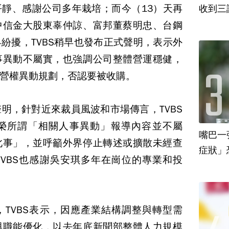
靜、感謝公司多年栽培；而今（13）天再
收到三
中信金大股東辜仲諒、富邦董蔡明忠、台鋼
紛擾，TVBS稍早也發布正式聲明，表示外
事異動不屬實，也強調公司整體營運穩健，
營權異動規劃，否認要被收購。
字聲明，針對近來裁員風波和市場傳言，TVBS
榮所謂「相關人事異動」報導內容並不屬
嘴巴一
此事」，並呼籲外界停止轉述或擴散未經查
VBS也感謝吳安琪多年在崗位的專業和投
TVBS表示，因應產業結構調整與轉型需
與職能優化，以去年底新聞部整體人力規模