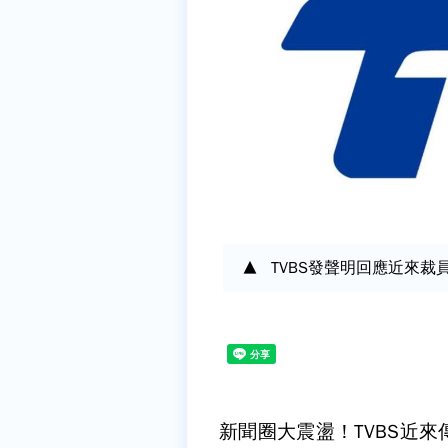
TVBS發聲明回應近來裁
新聞圈大震盪！TVBS近