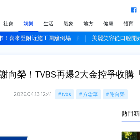
社會
娛樂
生活
氣象
地方
健康
體育
市！喜來登附近施工圍籬倒塌 路過女子遭壓傷
美麗笑容從口腔開
謝向榮！TVBS再爆2大金控爭收購「
2026.04.13 12:41
tvbs
方念華
謝向榮
熱門新