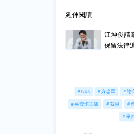
延伸閱讀
江坤俊請
保留法律
tvbs
方念華
謝
吳安琪主播
裁員
辜