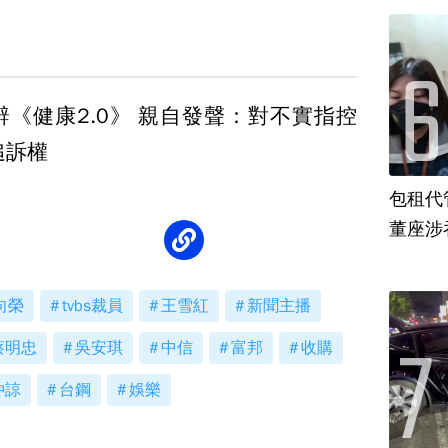
辭《健康2.0》 親自發聲：對不實指控
追訴權
包租代
董座涉
向榮
tvbs裁員
王雪紅
新聞主播
蔡明忠
吳安琪
中信
富邦
收購
仲諒
台鋼
娛樂