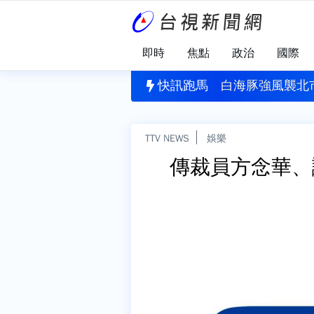
即時
焦點
政治
國際
火168死確定是「人為悲劇」 未熄滅菸頭引燃施工雜物
快訊跑馬
白海豚強風襲北
TTV NEWS
娛樂
傳裁員方念華、