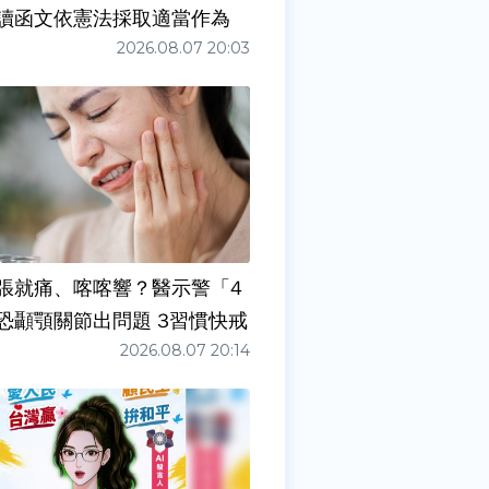
讀函文依憲法採取適當作為
2026.08.07 20:03
張就痛、喀喀響？醫示警「4
症狀」恐顳顎關節出問題 3習慣快戒
2026.08.07 20:14