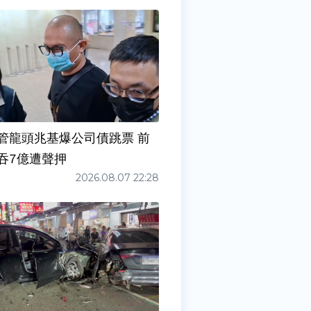
管龍頭兆基爆公司債跳票 前
吞7億遭聲押
2026.08.07 22:28