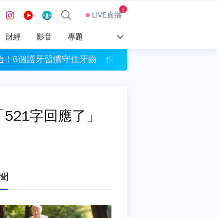
1
LIVE直播
財經
影音
專題
始！6個護牙習慣守住牙齒 也守護全身健康
中共假借颱風「交
521字回應了」
聞