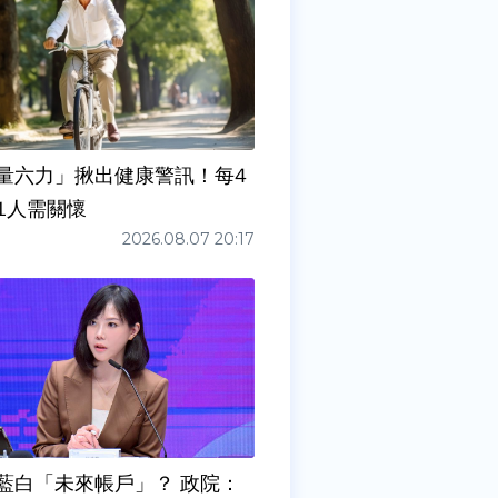
量六力」揪出健康警訊！每4
1人需關懷
2026.08.07 20:17
藍白「未來帳戶」？ 政院：