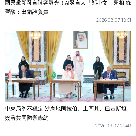
國民黨新發言陣容曝光！AI發言人「鄭小文」亮相 綠
營酸：出錯誰負責
2026.08.07 18:51
中東局勢不穩定 沙烏地阿拉伯、土耳其、巴基斯坦
簽署共同防禦條約
2026.08.07 21:48