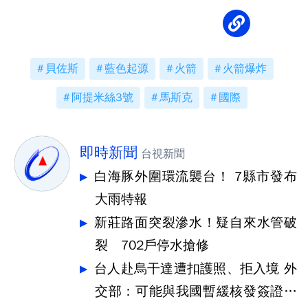
貝佐斯
藍色起源
火箭
火箭爆炸
阿提米絲3號
馬斯克
國際
即時新聞
台視新聞
白海豚外圍環流襲台！ 7縣市發布
大雨特報
新莊路面突裂滲水！疑自來水管破
裂 702戶停水搶修
台人赴烏干達遭扣護照、拒入境 外
交部：可能與我國暫緩核發簽證有