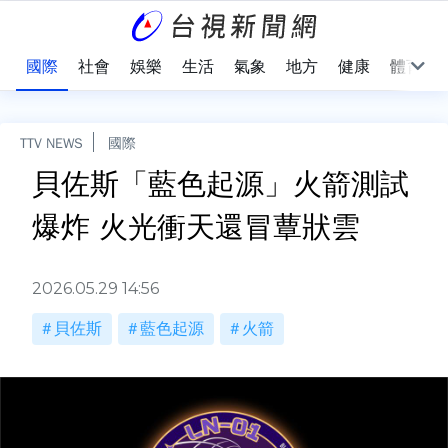
治
國際
社會
娛樂
生活
氣象
地方
健康
體育
TTV NEWS
國際
貝佐斯「藍色起源」火箭測試
爆炸 火光衝天還冒蕈狀雲
2026.05.29 14:56
貝佐斯
藍色起源
火箭