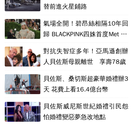
替前進火星鋪路
氣場全開！碧昂絲相隔10年回
歸 BLACKPINK四姝首度Met Ga
la同台
對抗失智症多年！亞馬遜創辦
人貝佐斯母親離世 享壽78歲
貝佐斯、桑切斯超豪華婚禮辦3
天 花費上看16.4億台幣
貝佐斯威尼斯世紀婚禮引民怨
怕婚禮變惡夢急改地點