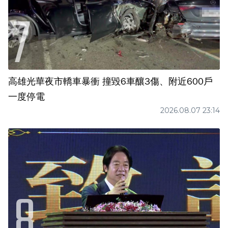
高雄光華夜市轎車暴衝 撞毀6車釀3傷、附近600戶
一度停電
2026.08.07 23:14