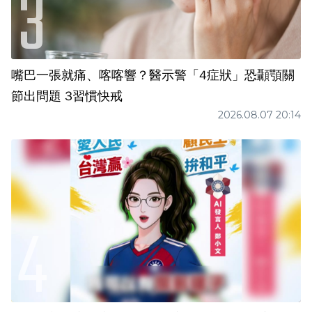
嘴巴一張就痛、喀喀響？醫示警「4症狀」恐顳顎關
節出問題 3習慣快戒
2026.08.07 20:14