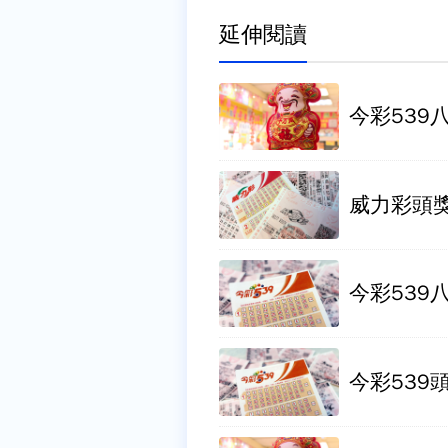
延伸閱讀
今彩539
威力彩頭獎
今彩539
今彩539