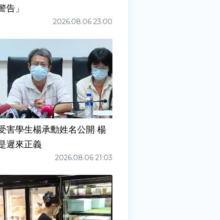
警告」
2026.08.06 23:00
受害學生楊承勳姓名公開 楊
是遲來正義
2026.08.06 21:03