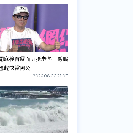
開庭後首露面力挺老爸 孫鵬
想趕快當阿公
2026.08.06 21:07