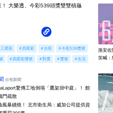
！ 大樂透、今彩539頭獎雙雙槓龜
三星彩
四星彩
台彩
今彩539獎號
孫安佐
笑喊：
號
四星彩獎號
對獎
獎號
生活
聞
台視新聞
aLaport驚傳工地倒塌「鷹架掛中庭」！ 館
鐵門疏散
油風暴續燒！ 北市衛生局：威加公司提供資