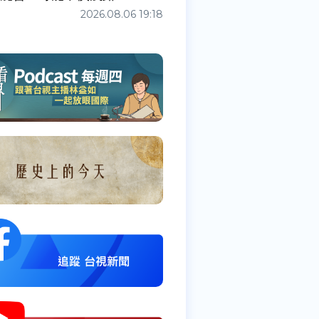
2026.08.06 19:18