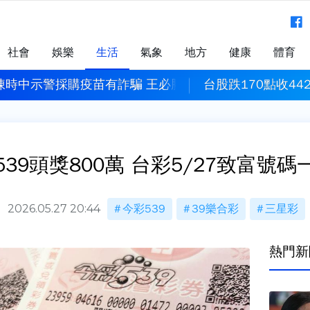
社會
娛樂
生活
氣象
地方
健康
體育
陳時中示警採購疫苗有詐騙 王必勝：時間久看出睿智
台股跌170點收44
539頭獎800萬 台彩5/27致富號碼
2026.05.27 20:44
今彩539
39樂合彩
三星彩
熱門新