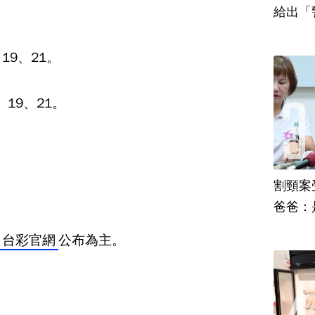
給出「
19、21。
、19、21。
割頸案
爸爸：
台彩官網
公布為主。