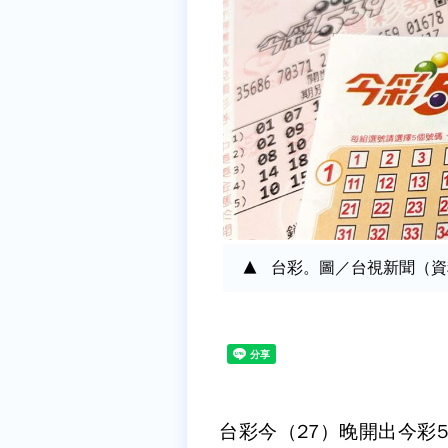
台彩。圖／台視新聞（資
台彩今（27）晚開出今彩