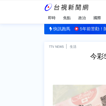
即時
焦點
政治
國際
校園「3師3生中彈喪命」 槍手教室內自戕亡
快訊跑馬
5年前苦勸！
TTV NEWS
生活
今彩