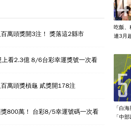
吃飯、租
八百萬頭獎開3注！ 獎落這2縣市
連3月
上看2.3億 8/6台彩幸運獎號一次看
八百萬頭獎槓龜 貳獎開178注
「白海
頭獎800萬！ 台彩8/5幸運號碼一次看
「中部