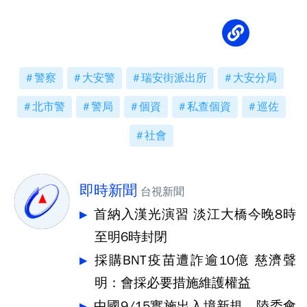
警察
大安警
瑞安街派出所
大安分局
北市警
警局
個資
私查個資
巡佐
社會
即時新聞
台視新聞
首納入漢光演習 淡江大橋今晚8時
至明6時封閉
採購BNT疫苗遭詐逾10億 慈濟聲
明：會採必要措施維護權益
中國9/15實施出入境新規 陸委會