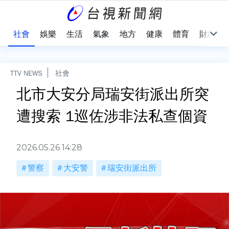
際
社會
娛樂
生活
氣象
地方
健康
體育
財經
TTV NEWS
社會
北市大安分局瑞安街派出所突
遭搜索 1巡佐涉非法私查個資
2026.05.26 14:28
警察
大安警
瑞安街派出所