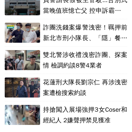
員警請喪假被主管駁...告別式
當晚值班憶亡父 控申訴霸凌卻
未被受理
詐團洗錢案爆警洩密！羈押前
新北市刑小隊長、「隱」餐飲
集團負責人
雙北警涉收禮洩密詐團、探案
情 檢調約談8警4業者
花蓮刑大隊長劉宗仁 再涉洩密
案遭檢搜索約談
持搶闖入展場強押3女Coser和
經紀人 2嫌聲押禁見獲准