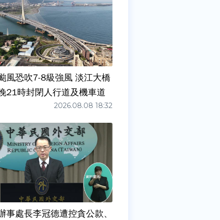
颱風恐吹7-8級強風 淡江大橋
晚21時封閉人行道及機車道
2026.08.08 18:32
辦事處長李冠德遭控貪公款、