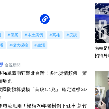
罰
個案
本土病例
高雄
疫調
播
擴大採檢
生活
南韓足
招待外
導
台視新聞
豚強風豪雨狂襲北台灣！多地災情頻傳 驚
面曝光
度國防預算規模「首破1.1兆」 確定達標GD
%！
豚環流甩雨！楊梅20年老樹倒下砸車 新竹