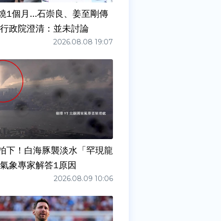
燒1個月...石崇良、姜至剛傳
請辭？ 行政院澄清：並未討論
2026.08.08 19:07
拍下！白海豚襲淡水「罕現龍
 氣象專家解答1原因
2026.08.09 10:06