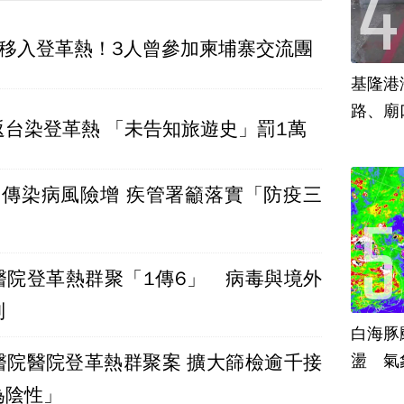
外移入登革熱！3人曾參加柬埔寨交流團
基隆港
路、廟
返台染登革熱 「未告知旅遊史」罰1萬
4傳染病風險增 疾管署籲落實「防疫三
醫院登革熱群聚「1傳6」 病毒與境外
列
白海豚
醫院醫院登革熱群聚案 擴大篩檢逾千接
盪 氣
為陰性」