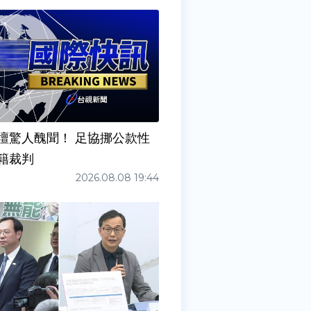
壇驚人醜聞！ 足協挪公款性
籍裁判
2026.08.08 19:44