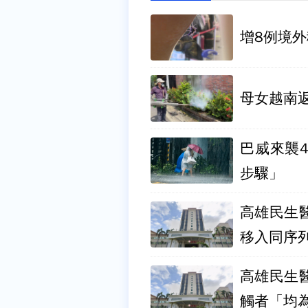
增8例境
母女越南
巴威來襲
步驟」
高雄民生
移入同序
高雄民生
觸者「均