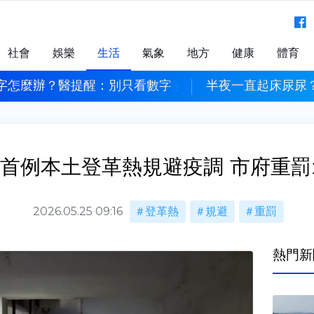
社會
娛樂
生活
氣象
地方
健康
體育
字怎麼辦？醫提醒：別只看數字 身體變化更重要
半夜一直起床尿尿
首例本土登革熱規避疫調 市府重罰
2026.05.25 09:16
登革熱
規避
重罰
熱門新