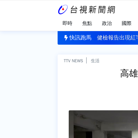
即時
焦點
政治
國際
健康？掌握4原則選對青菜 吃進纖維、維生素與植化素
快訊跑馬
健檢報告出現紅
TTV NEWS
生活
高雄