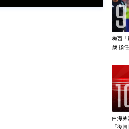
梅西「
歲 擔
白海豚
「復興