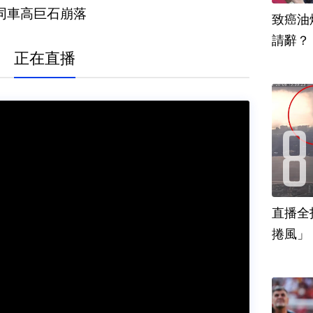
同車高巨石崩落
致癌油
正在直播
直播全
捲風」