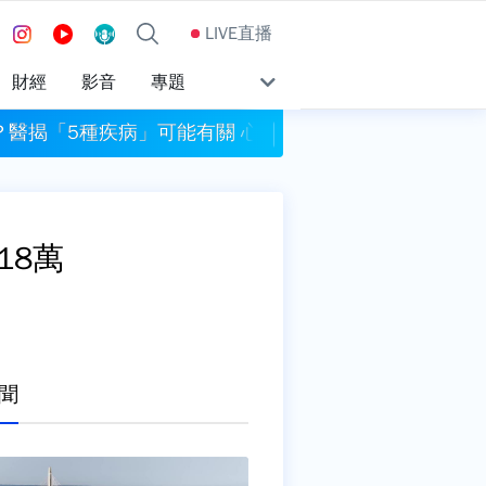
LIVE直播
財經
影音
專題
？醫揭「5種疾病」可能有關 心臟衰竭也入列
排尿不順、殘尿多？醫
18萬
聞