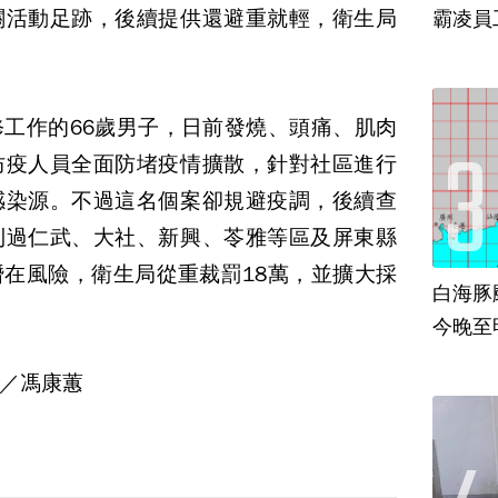
關活動足跡，後續提供還避重就輕，衛生局
霸凌員
工作的66歲男子，日前發燒、頭痛、肌肉
防疫人員全面防堵疫情擴散，針對社區進行
感染源。不過這名個案卻規避疫調，後續查
到過仁武、大社、新興、苓雅等區及屏東縣
在風險，衛生局從重裁罰18萬，並擴大採
白海豚
今晚至
／馮康蕙