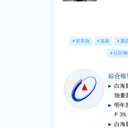
登革熱
規避
重
社區傳
綜合報
白海
險畫
明年
P 3
白海