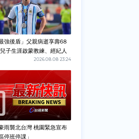
最強後盾」父親病逝享壽68
任兒子生涯啟蒙教練、經紀人
2026.08.08 23:24
豪雨襲北台灣 桃園緊急宣布
區停班停課」