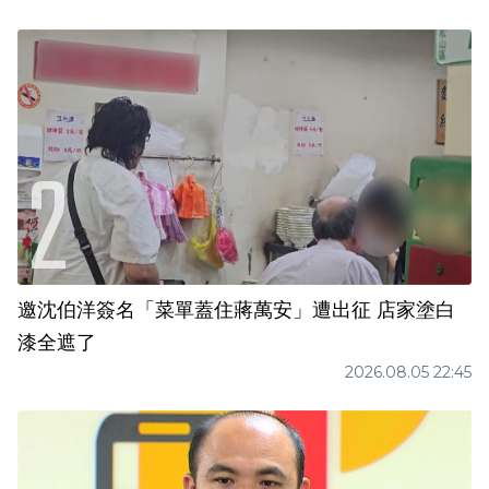
邀沈伯洋簽名「菜單蓋住蔣萬安」遭出征 店家塗白
漆全遮了
2026.08.05 22:45