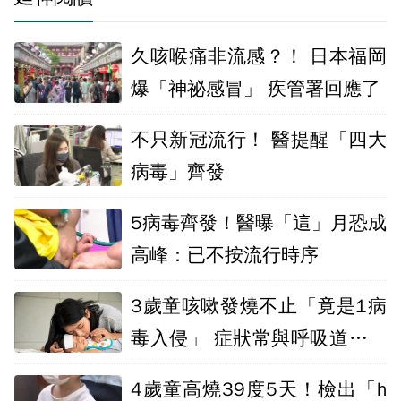
久咳喉痛非流感？！ 日本福岡
爆「神祕感冒」 疾管署回應了
不只新冠流行！ 醫提醒「四大
病毒」齊發
5病毒齊發！醫曝「這」月恐成
高峰：已不按流行時序
3歲童咳嗽發燒不止「竟是1病
毒入侵」 症狀常與呼吸道融合
病毒搞混
4歲童高燒39度5天！檢出「h