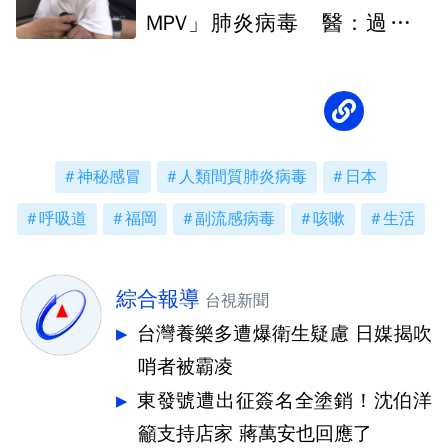
MPV」肺炎病毒 醫：過敏族
群需注意
神秘感冒
人類間質肺炎病毒
日本
呼吸道
福岡
副流感病毒
咳嗽
生活
綜合報導
台視新聞
台灣養樂多遭爆衛生疑慮 日媒揭吹
哨者被霸凌
東發號遭出征簽名全塗銷！沈伯洋
籲支持店家 蔣萬安也回應了