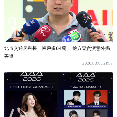
北市交通局科長「帳戶多64萬」 檢方查貪瀆意外揭
善舉
2026.08.05 21:07