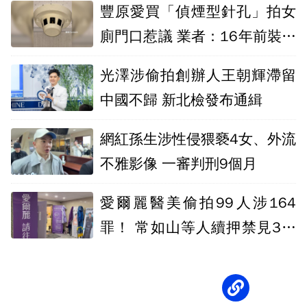
豐原愛買「偵煙型針孔」拍女
廁門口惹議 業者：16年前裝設
無統一規格
光澤涉偷拍創辦人王朝輝滯留
中國不歸 新北檢發布通緝
網紅孫生涉性侵猥褻4女、外流
不雅影像 一審判刑9個月
愛爾麗醫美偷拍99人涉164
罪！ 常如山等人續押禁見3個
月