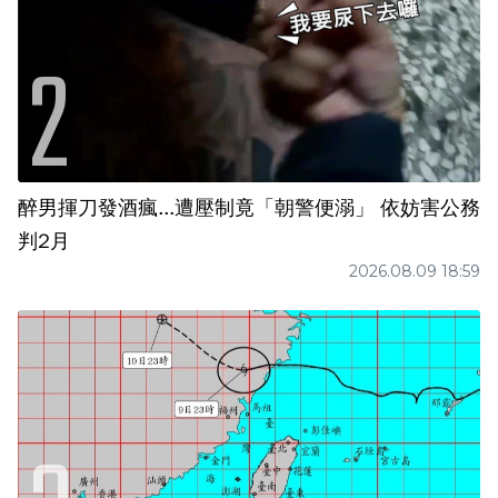
醉男揮刀發酒瘋...遭壓制竟「朝警便溺」 依妨害公務
判2月
2026.08.09 18:59