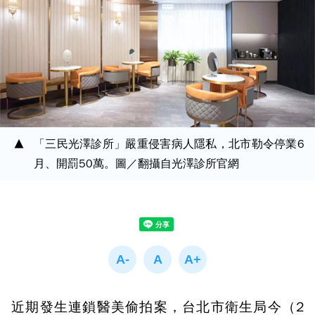
「三民光澤診所」嚴重侵害病人隱私，北市勒令停業6
月、開罰50萬。圖／翻攝自光澤診所官網
近期發生連鎖醫美偷拍案，台北市衛生局今（2