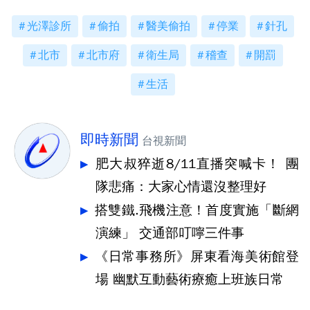
光澤診所
偷拍
醫美偷拍
停業
針孔
北市
北市府
衛生局
稽查
開罰
生活
即時新聞
台視新聞
肥大叔猝逝8/11直播突喊卡！ 團
隊悲痛：大家心情還沒整理好
搭雙鐵.飛機注意！首度實施「斷網
演練」 交通部叮嚀三件事
《日常事務所》屏東看海美術館登
場 幽默互動藝術療癒上班族日常