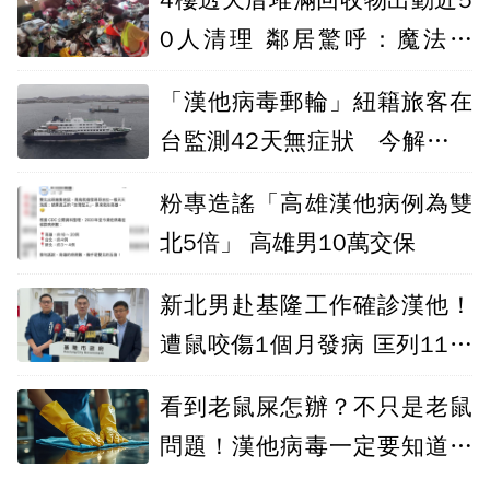
4樓透天厝堆滿回收物出動近5
0人清理 鄰居驚呼：魔法阿
嬤？
「漢他病毒郵輪」紐籍旅客在
台監測42天無症狀 今解除健
康管理
粉專造謠「高雄漢他病例為雙
北5倍」 高雄男10萬交保
新北男赴基隆工作確診漢他！
遭鼠咬傷1個月發病 匡列11人
均無症狀
看到老鼠屎怎辦？不只是老鼠
問題！漢他病毒一定要知道的
隱形風險