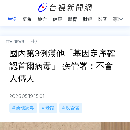
樂
生活
氣象
地方
健康
體育
財經
影音
專題
TTV NEWS
生活
國內第3例漢他「基因定序確
認首爾病毒」 疾管署：不會
人傳人
2026.05.19 15:01
漢他病毒
老鼠
疾管署