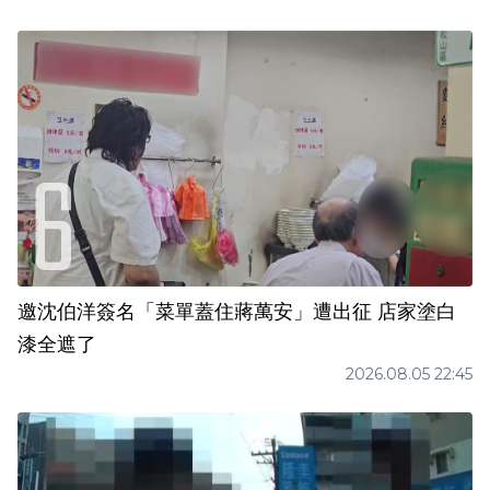
邀沈伯洋簽名「菜單蓋住蔣萬安」遭出征 店家塗白
漆全遮了
2026.08.05 22:45