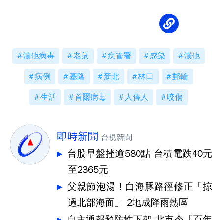
漢他病毒
老鼠
疾管署
感染
漢他
病例
基隆
新北
林口
郵輪
生活
首爾病毒
人傳人
咬傷
即時新聞
台視新聞
台股早盤挫逾580點 台積電跌40元
至2365元
父親節泡湯！白海豚路徑修正「掠
過北部海面」 2地成降雨熱區
自主通報預防性下架 北市令「百年