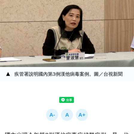
疾管署說明國內第3例漢他病毒案例。圖／台視新聞