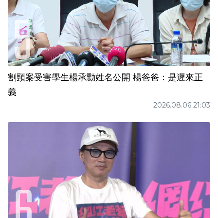
割頸案受害學生楊承勳姓名公開 楊爸爸：是遲來正
義
2026.08.06 21:03