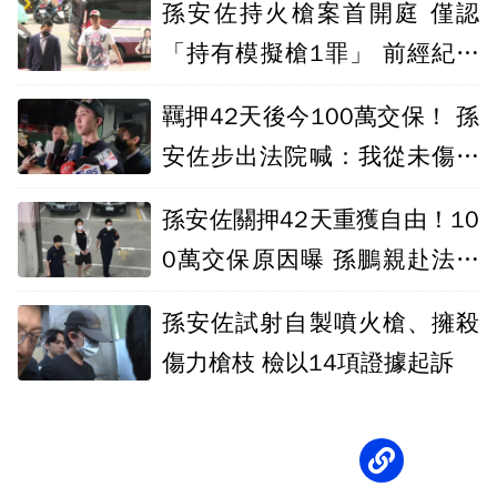
孫安佐持火槍案首開庭 僅認
「持有模擬槍1罪」 前經紀人
也遭傳喚
羈押42天後今100萬交保！ 孫
安佐步出法院喊：我從未傷害
過任何人
孫安佐關押42天重獲自由！10
0萬交保原因曝 孫鵬親赴法院
繳納
孫安佐試射自製噴火槍、擁殺
傷力槍枝 檢以14項證據起訴