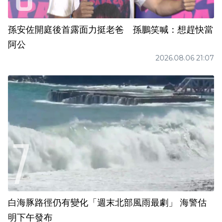
孫安佐開庭後首露面力挺老爸 孫鵬笑喊：想趕快當
阿公
2026.08.06 21:07
白海豚路徑仍有變化「週末北部風雨最劇」 海警估
明下午發布