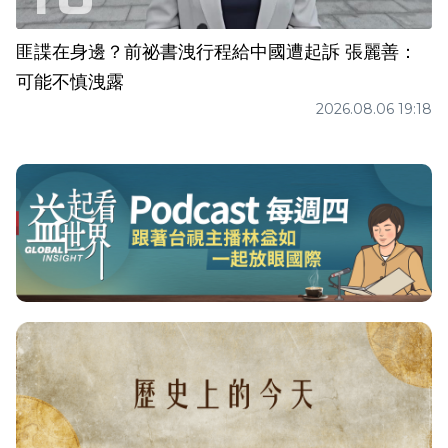
匪諜在身邊？前祕書洩行程給中國遭起訴 張麗善：
可能不慎洩露
2026.08.06 19:18