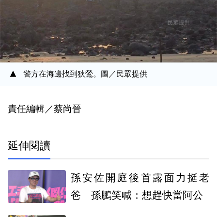
警方在海邊找到狄鶯。圖／民眾提供
責任編輯／蔡尚晉
延伸閱讀
孫安佐開庭後首露面力挺老
爸 孫鵬笑喊：想趕快當阿公