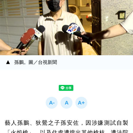
孫鵬。圖／台視新聞
藝人孫鵬、狄鶯之子孫安佐，因涉嫌測試自製
「火焰槍」，以及住處遭搜出其他槍枝，遭法院