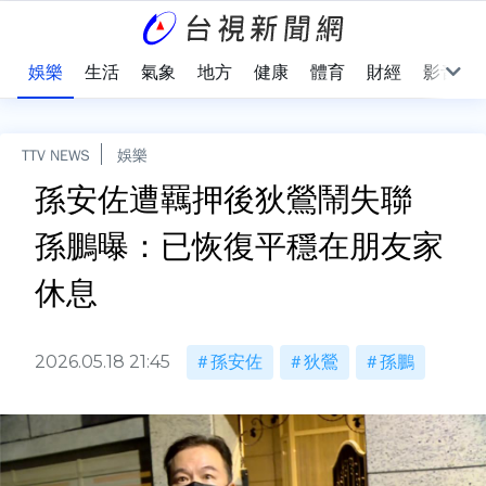
會
娛樂
生活
氣象
地方
健康
體育
財經
影音
TTV NEWS
娛樂
孫安佐遭羈押後狄鶯鬧失聯
孫鵬曝：已恢復平穩在朋友家
休息
2026.05.18 21:45
孫安佐
狄鶯
孫鵬