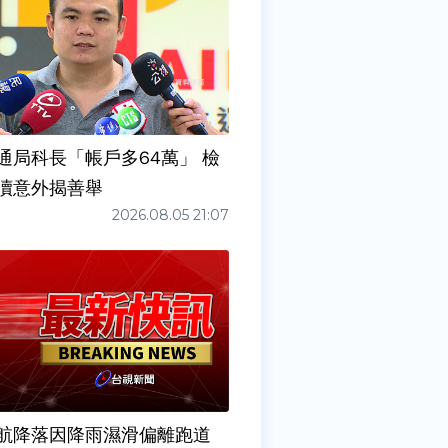
通局科長「帳戶多64萬」 檢
瀆意外揭善舉
2026.08.05 21:07
6夜航降落因降雨濕滑偏離跑道