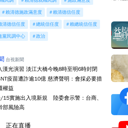
職民調
賴清德就職民調
施政滿意度
賴清德施政滿意度
賴清德信任度
賴清德信任度
總統信任度
賴總統信任度
進黨民調中心
政治
聞
台視新聞
入漢光演習 淡江大橋今晚8時至明6時封閉
BNT疫苗遭詐逾10億 慈濟聲明：會採必要措
護權益
9/15實施出入境新規 陸委會示警：台商、
幹部風險高
正在直播