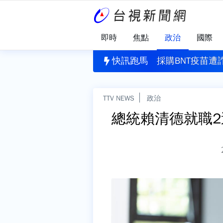
即時
焦點
政治
國際
實施出入境新規 陸委會示警：台商、台企幹部風險高
快訊跑馬
採購BNT疫苗遭
TTV NEWS
政治
總統賴清德就職2