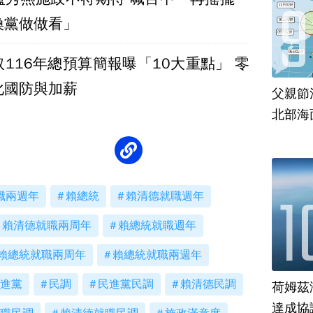
換黨做做看」
116年總預算簡報曝「10大重點」 零
化國防與加薪
父親節
北部海
職兩週年
賴總統
賴清德就職週年
賴清德就職兩周年
賴總統就職週年
賴總統就職兩周年
賴總統就職兩週年
進黨
民調
民進黨民調
賴清德民調
荷姆茲
達成協