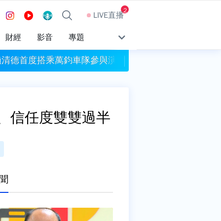
2
LIVE直播
財經
影音
專題
 賴清德首度搭乘萬鈞車隊參與演練
首納入漢光演習 淡江
、信任度雙雙過半
聞