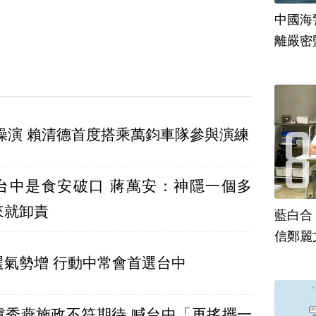
中國海
離嚴密
操演 賴清德首度搭乘萬鈞車隊參與演練
台中是食安破口 蔣萬安：神隱一個多
來就卸責
藍白合
信鄭麗
選氣勢增 行動中常會首選台中
盧秀燕施政不符期待 喊台中「再搖擺一