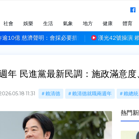
社會
娛樂
生活
氣象
地方
健康
體育
詐逾10億 慈濟聲明：會採必要措施維護權益
漢光42號操演
週年 民進黨最新民調：施政滿意度
2026.05.18 11:31
賴清德
賴清德就職兩週年
賴總統
熱門新