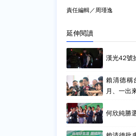
責任編輯／周瑾逸
延伸閱讀
漢光42號
賴清德稱
月、一出
何欣純勝
賴清德批