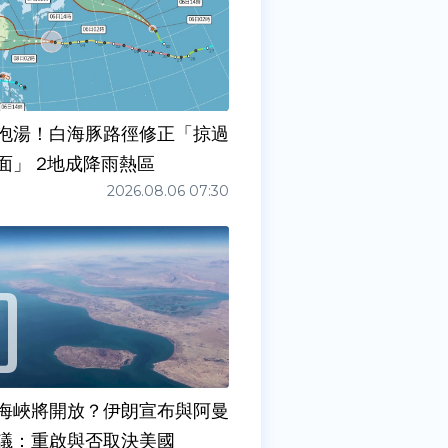
泡湯！白海豚路徑修正「掠過
面」 2地成降雨熱區
2026.08.06 07:30
海峽將開放？伊朗宣布與阿曼
議：重啟與否取決美國