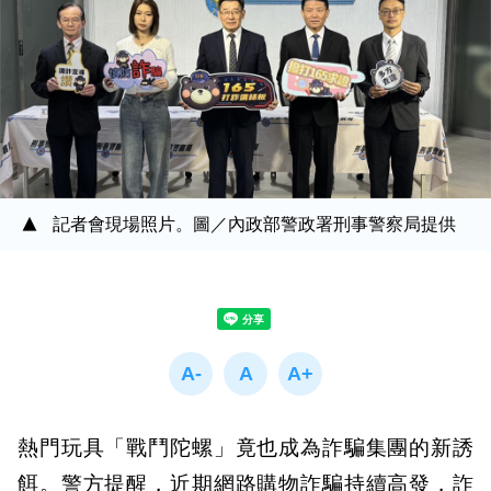
記者會現場照片。圖／內政部警政署刑事警察局提供
熱門玩具「戰鬥陀螺」竟也成為詐騙集團的新誘
餌。警方提醒，近期網路購物詐騙持續高發，詐