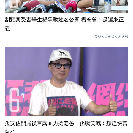
割頸案受害學生楊承勳姓名公開 楊爸爸：是遲來正
義
2026.08.06 21:03
孫安佐開庭後首露面力挺老爸 孫鵬笑喊：想趕快當
阿公