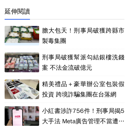
延伸閱讀
膽大包天！刑事局破獲跨縣市
製毒集團
刑事局破獲幫派勾結銀樓洗錢
案 不法金流破億元
精美禮品＋豪華辦公室包裝假
投資 跨境詐騙集團在台落網
小紅書涉詐756件！刑事局揭5
大手法 Meta廣告管理不當遭罰