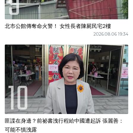
北市公館傳奪命火警！ 女性長者陳屍民宅2樓
2026.08.06 19:34
匪諜在身邊？前祕書洩行程給中國遭起訴 張麗善：
可能不慎洩露