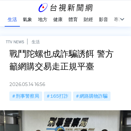
樂
生活
氣象
地方
健康
體育
財經
影音
專題
TTV NEWS
生活
戰鬥陀螺也成詐騙誘餌 警方
籲網購交易走正規平臺
2026.05.14 16:56
刑事警察局
165打詐
網路購物詐騙