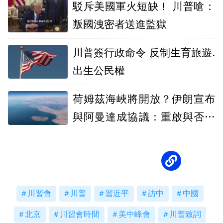
駁斥美國軍火短缺！ 川普嗆：
叛國洩密者送進監獄
川普簽行政命令 反制生育旅遊.
出生公民權
荷姆茲海峽將開放？伊朗宣布
與阿曼達成協議：重啟與否取
決美國
川習會
川普
習近平
訪中
中國
北京
川習會時間
美中峰會
川普致詞