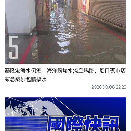
基隆港海水倒灌 海洋廣場水淹至馬路、廟口夜市店
家急築沙包牆擋水
2026.08.08 22:22