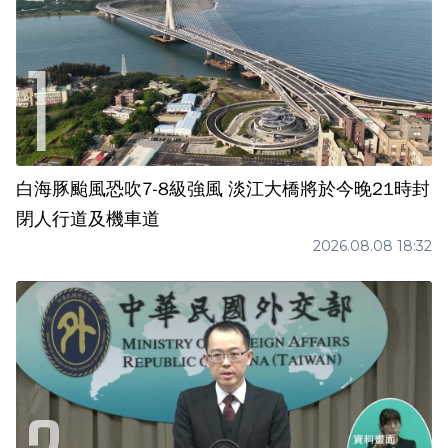
白海豚颱風恐吹7-8級強風 淡江大橋將於今晚21時封
閉人行道及機車道
2026.08.08 18:32