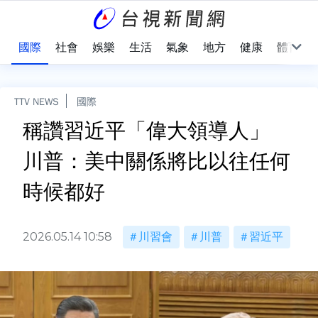
治
國際
社會
娛樂
生活
氣象
地方
健康
體育
TTV NEWS
國際
稱讚習近平「偉大領導人」
川普：美中關係將比以往任何
時候都好
2026.05.14 10:58
川習會
川普
習近平