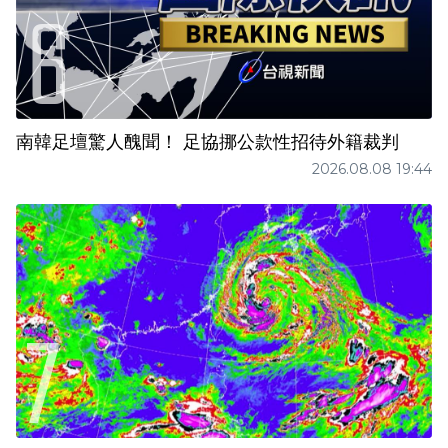
南韓足壇驚人醜聞！ 足協挪公款性招待外籍裁判
2026.08.08 19:44