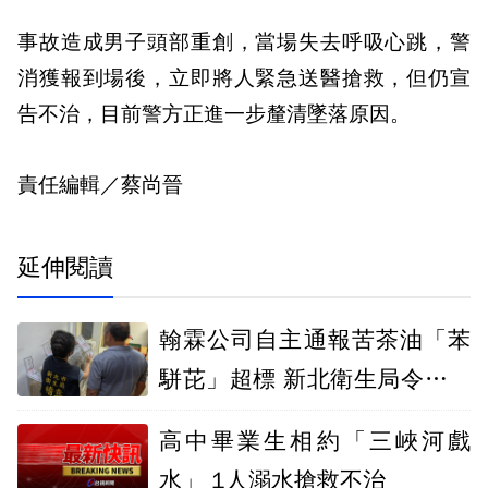
事故造成男子頭部重創，當場失去呼吸心跳，警
消獲報到場後，立即將人緊急送醫搶救，但仍宣
告不治，目前警方正進一步釐清墜落原因。
責任編輯／蔡尚晉
延伸閱讀
翰霖公司自主通報苦茶油「苯
駢芘」超標 新北衛生局令下架
停售
高中畢業生相約「三峽河戲
水」 1人溺水搶救不治