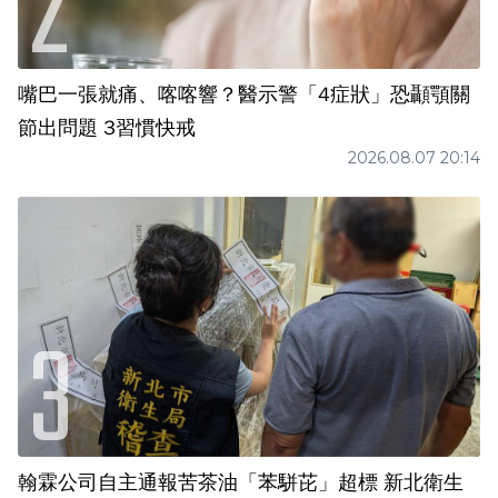
嘴巴一張就痛、喀喀響？醫示警「4症狀」恐顳顎關
節出問題 3習慣快戒
2026.08.07 20:14
翰霖公司自主通報苦茶油「苯駢芘」超標 新北衛生