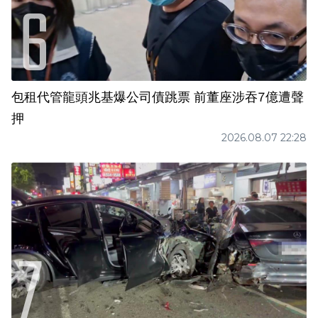
包租代管龍頭兆基爆公司債跳票 前董座涉吞7億遭聲
押
2026.08.07 22:28