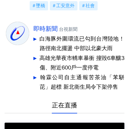
墜橋
工安意外
社會
即時新聞
台視新聞
白海豚外圍環流已勾到台灣陸地！
路徑南北擺盪 中部以北豪大雨
高雄光華夜市轎車暴衝 撞毀6車釀3
傷、附近600戶一度停電
翰霖公司自主通報苦茶油「苯駢
芘」超標 新北衛生局令下架停售
正在直播