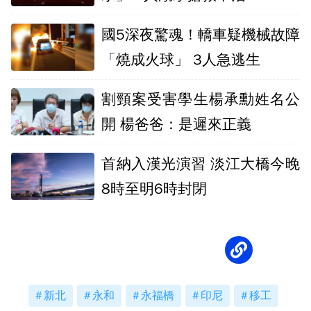
國5深夜驚魂！轎車疑機械故障
「燒成火球」 3人急逃生
割頸案受害學生楊承勳姓名公
開 楊爸爸：是遲來正義
首納入漢光演習 淡江大橋今晚
8時至明6時封閉
新北
永和
永福橋
印尼
移工