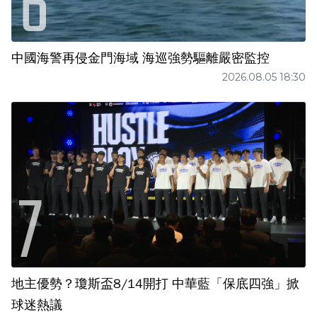
中國海警再侵金門海域 海巡強勢驅離嚴密監控
2026.08.05 18:30
地主優勢？瓊斯盃8/14開打 中華藍「保底四強」掀
球迷熱議