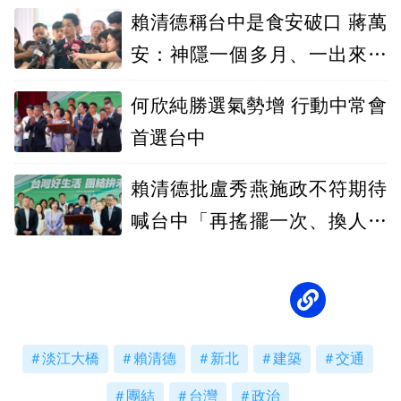
賴清德稱台中是食安破口 蔣萬
安：神隱一個多月、一出來就
卸責
何欣純勝選氣勢增 行動中常會
首選台中
賴清德批盧秀燕施政不符期待
喊台中「再搖擺一次、換人換
黨做做看」
淡江大橋
賴清德
新北
建築
交通
團結
台灣
政治