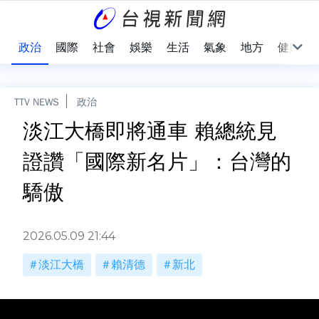
點
政治
國際
社會
娛樂
生活
氣象
地方
健康
TTV NEWS
政治
淡江大橋即將通車 賴總統見
證讚「國際新名片」：台灣的
驕傲
2026.05.09 21:44
淡江大橋
賴清德
新北