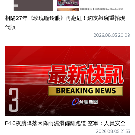
相隔27年《玫瑰瞳鈴眼》再翻紅！網友敲碗重拍現
代版
2026.08.05 20:09
F-16夜航降落因降雨濕滑偏離跑道 空軍：人員安全
2026.08.05 21:53